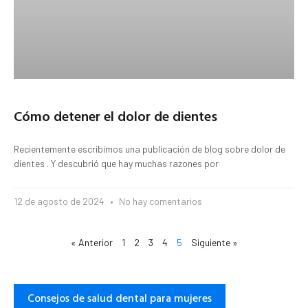
Cómo detener el dolor de dientes
Recientemente escribimos una publicación de blog sobre dolor de
dientes . Y descubrió que hay muchas razones por
12 de agosto de 2024
No hay comentarios
« Anterior
1
2
3
4
5
Siguiente »
Consejos de salud dental para mujeres