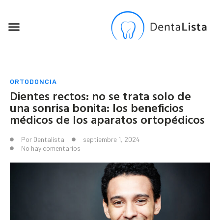
SEO PARA DENTISTAS
ORTODONCIA
Dientes rectos: no se trata solo de
una sonrisa bonita: los beneficios
médicos de los aparatos ortopédicos
Por
Dentalista
septiembre 1, 2024
No hay comentarios