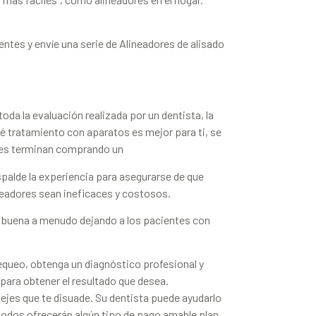
entes y envíe una serie de Alineadores de alisado
da la evaluación realizada por un dentista, la
é tratamiento con aparatos es mejor para ti, se
tes terminan comprando un
spalde la experiencia para asegurarse de que
neadores sean ineficaces y costosos.
e buena a menudo dejando a los pacientes con
equeo, obtenga un diagnóstico profesional y
para obtener el resultado que desea.
jes que te disuade. Su dentista puede ayudarlo
todos ofrecerán algún tipo de pago amable plan.