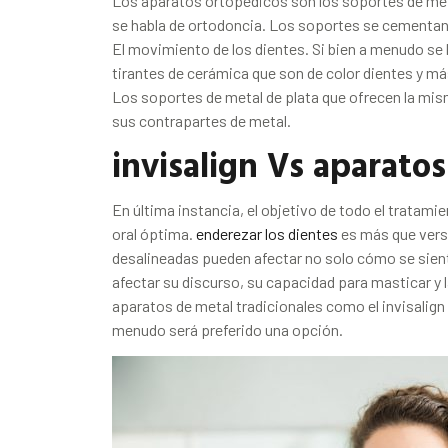
Los aparatos ortopédicos son los soportes de met
se habla de ortodoncia. Los soportes se cementan a 
El movimiento de los dientes. Si bien a menudo se
tirantes de cerámica que son de color dientes y má
Los soportes de metal de plata que ofrecen la mis
sus contrapartes de metal.
invisalign Vs aparato
En última instancia, el objetivo de todo el tratami
oral óptima.
enderezar los dientes
es más que vers
desalineadas pueden afectar no solo cómo se sie
afectar su discurso, su capacidad para masticar y l
aparatos de metal tradicionales como el invisalign 
menudo será preferido una opción.