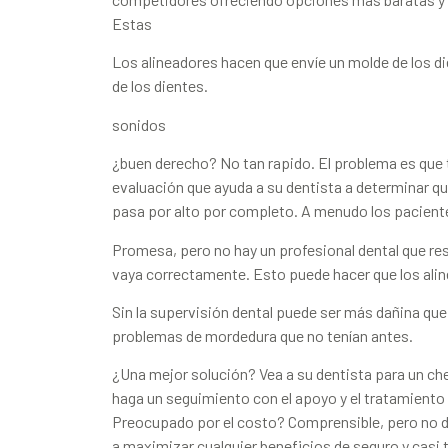
Estas
Los alineadores hacen que envíe un molde de los di
de los dientes.
sonidos
¿buen derecho? No tan rapido. El problema es que to
evaluación que ayuda a su dentista a determinar qu
pasa por alto por completo. A menudo los pacien
Promesa, pero no hay un profesional dental que re
vaya correctamente. Esto puede hacer que los ali
Sin la supervisión dental puede ser más dañina qu
problemas de mordedura que no tenían antes.
¿Una mejor solución? Vea a su dentista para un ch
haga un seguimiento con el apoyo y el tratamiento 
Preocupado por el costo? Comprensible, pero no de
a maximizar cualquier beneficios de seguro y casi 