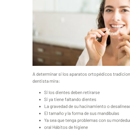
A determinar si los aparatos ortopédicos tradiciona
dentista mira:
Si los dientes deben retirarse
Si ya tiene faltando dientes
La gravedad de su hacinamiento o desalinea
El tamaño y la forma de sus mandíbulas
Ya sea que tenga problemas con su mordedu
oral Hábitos de higiene