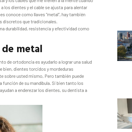
al y los cables que me vienen a la mente cuando
los dientes y el cable se ajusta para alentar
 les conoce como llaves “metal”, hay también
s discretos que tradicionales.
ma durabilidad, resistencia y efectividad como
s de metal
ento de ortodoncia es ayudarlo a lograr una salud
e bien, dientes torcidos y mordeduras
nte sobre usted mismo, Pero también puede
a función de su mandíbula. Si bien tanto los
ayudan a enderezar los dientes, su dentista a