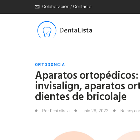
Colaboración / Contacto
ORTODONCIA
Aparatos ortopédicos:
invisalign, aparatos o
dientes de bricolaje
Por
Dentalista
junio 29, 2022
No hay co