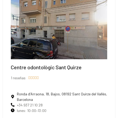
Centre odontològic Sant Quirze
1 reseñas





Ronda d'Arraona, 18, Bajos, 08192 Sant Quirze del Vallès,
Barcelona
+34 937 21 10 28
lunes: 10:00–13:00