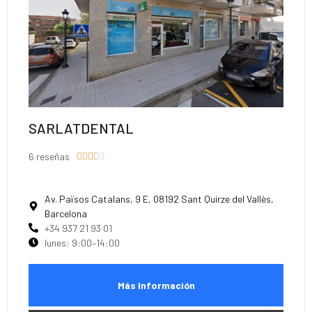
SARLATDENTAL
6 reseñas





Av. Països Catalans, 9 E, 08192 Sant Quirze del Vallès,
Barcelona
+34 937 21 93 01
lunes: 9:00–14:00
Más Información