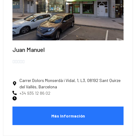
Juan Manuel





Carrer Dolors Monserdà i Vidal, 1, L3, 08192 Sant Quirze
del Vallès, Barcelona
+34 935 12 86 02
Más Información