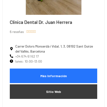
Clinica Dental Dr. Juan Herrera
6 reseñas





Carrer Dolors Monserdà i Vidal, 1, 3, 08192 Sant Quirze
del Vallès, Barcelona
+34 674 61 62 17
lunes: 10:00–13:00
Más Información
Sitio Web