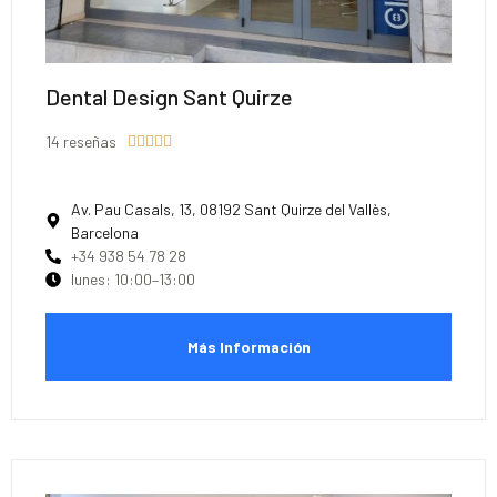
Dental Design Sant Quirze
14 reseñas





Av. Pau Casals, 13, 08192 Sant Quirze del Vallès,
Barcelona
+34 938 54 78 28
lunes: 10:00–13:00
Más Información