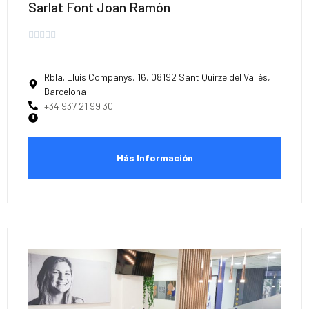
Sarlat Font Joan Ramón





Rbla. Lluís Companys, 16, 08192 Sant Quirze del Vallès,
Barcelona
+34 937 21 99 30
Más Información