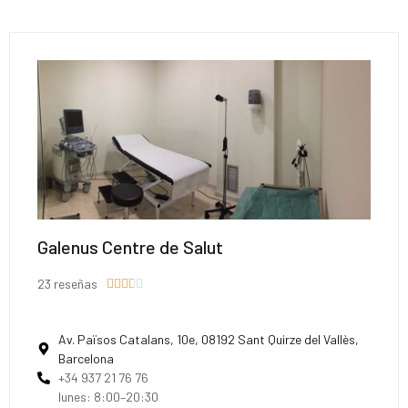
Galenus Centre de Salut
23 reseñas





Av. Països Catalans, 10e, 08192 Sant Quirze del Vallès,
Barcelona
+34 937 21 76 76
lunes: 8:00–20:30