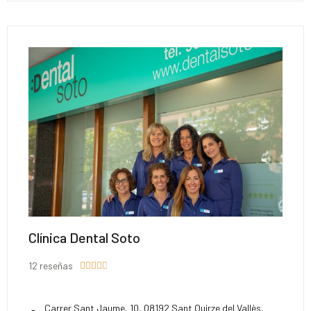
Clínica Dental Soto
12 reseñas





Carrer Sant Jaume, 10, 08192 Sant Quirze del Vallès,