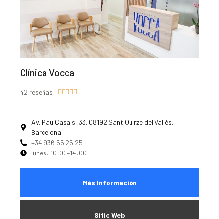
Clínica Vocca
42 reseñas





Av. Pau Casals, 33, 08192 Sant Quirze del Vallès,
Barcelona
+34 936 55 25 25
lunes: 10:00–14:00
Más Información
Sitio Web