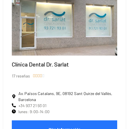
Clínica Dental Dr. Sarlat
17 reseñas





Av. Països Catalans, 9E, 08192 Sant Quirze del Vallès,
Barcelona
+34 937 21 93 01
lunes: 9:00–14:00