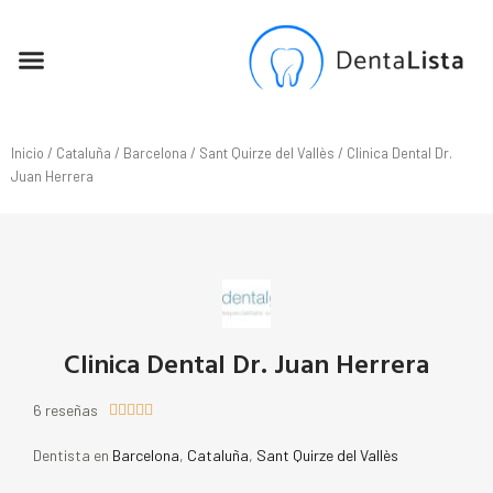
SEO PARA DENTISTAS
Inicio
/
Cataluña
/
Barcelona
/
Sant Quirze del Vallès
/ Clinica Dental Dr.
Juan Herrera
Clinica Dental Dr. Juan Herrera
6 reseñas





Dentista en
Barcelona
,
Cataluña
,
Sant Quirze del Vallès