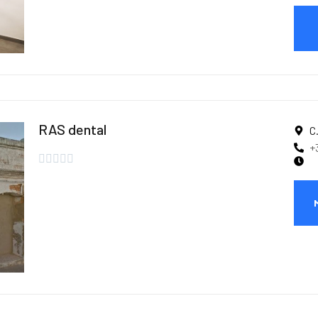
RAS dental
C
+




