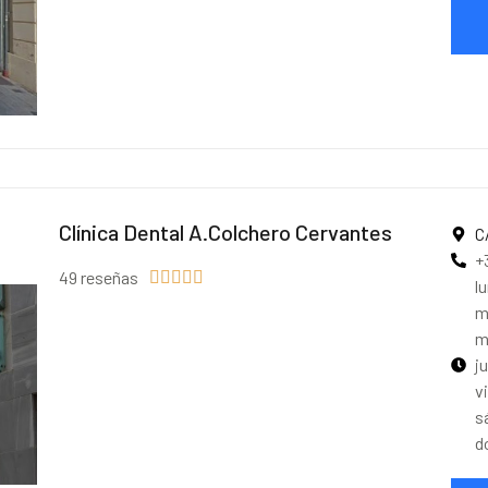
Clínica Dental A.Colchero Cervantes
C
+
49 reseñas





l
m
m
j
v
s
d