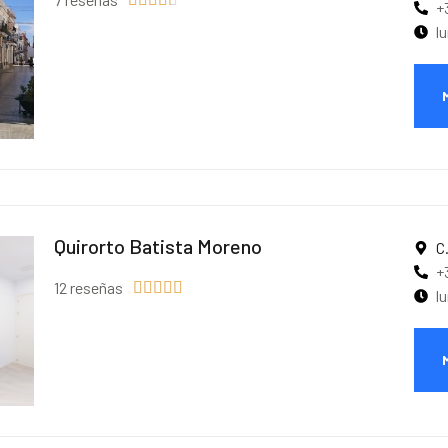
+
l
Quirorto Batista Moreno
C
+
12 reseñas





l