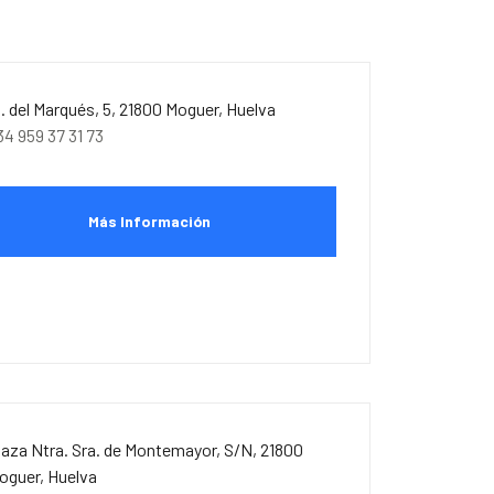
l. del Marqués, 5, 21800 Moguer, Huelva
34 959 37 31 73
Más Información
laza Ntra. Sra. de Montemayor, S/N, 21800
oguer, Huelva