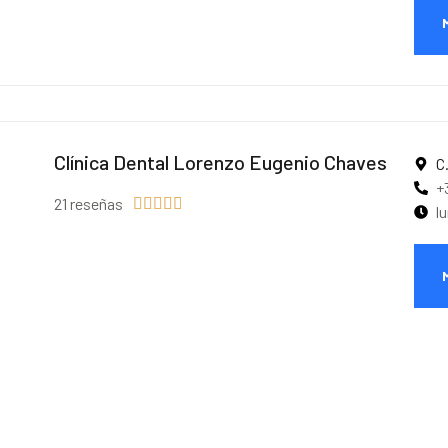
Clínica Dental Lorenzo Eugenio Chaves
C
+
21 reseñas





l