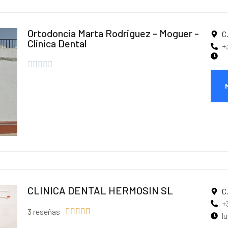
Ortodoncia Marta Rodriguez - Moguer -
C
Clinica Dental
+





CLINICA DENTAL HERMOSIN SL
C
+
3 reseñas





l