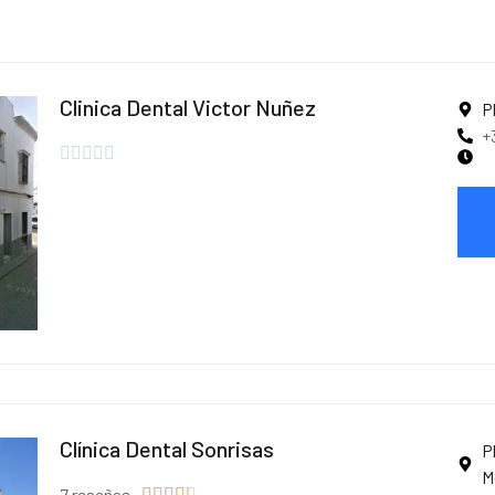
Clinica Dental Victor Nuñez
P
+





Clínica Dental Sonrisas
P
M
7 reseñas




