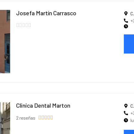
Josefa Martín Carrasco
C
+





Clinica Dental Marton
C
+
2 reseñas





l