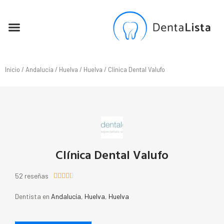
SEO PARA DENTISTAS
Inicio
/
Andalucía
/
Huelva
/
Huelva
/ Clínica Dental Valufo
Clínica Dental Valufo
52 reseñas





Dentista en
Andalucía
,
Huelva
,
Huelva