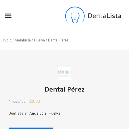
SEO PARA DENTISTAS
Inicio
/
Andalucía
/
Huelva
/ Dental Pérez
Dental Pérez
4 reseñas





Dentista en
Andalucía
,
Huelva