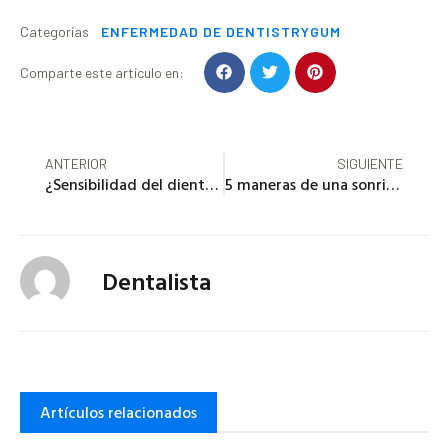
ENFERMEDAD DE DENTISTRYGUM
Categorías
Comparte este artículo en:
ANTERIOR
SIGUIENTE
¿Sensibilidad del diente al frío? Al calor? A los dulces? ¡Lee esto!
5 maneras de una sonrisa brillante (y es más que solo blanqueamiento dental)
Dentalista
Artículos relacionados