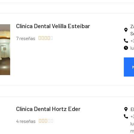
Clínica Dental Velilla Esteibar
Z
S
7 reseñas





+
l
Clínica Dental Hortz Eder
E
+
4 reseñas





l
m