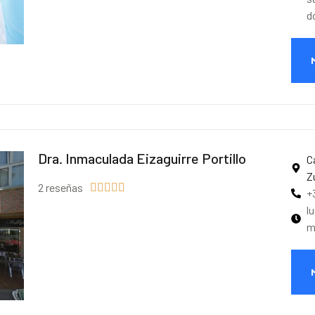
d
Dra. Inmaculada Eizaguirre Portillo
C
Z
2 reseñas





+
l
m