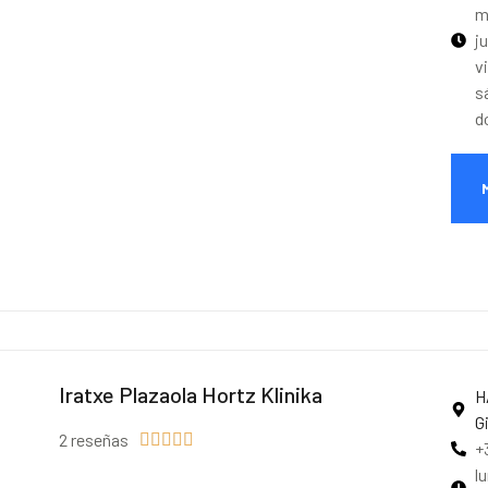
m
j
v
s
d
Iratxe Plazaola Hortz Klinika
H
G
2 reseñas





+
l