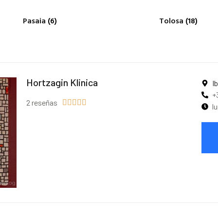
Pasaia
(6)
Tolosa
(18)
Hortzagin Klinica
I
+
2 reseñas





l