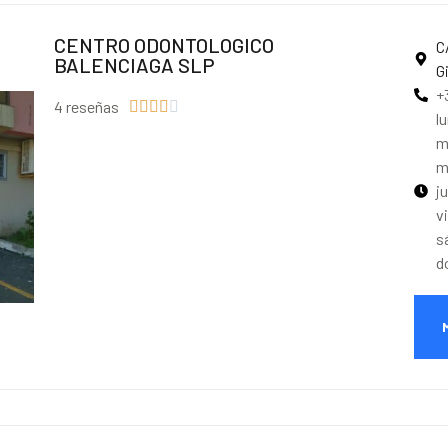
CENTRO ODONTOLOGICO
C
BALENCIAGA SLP
G
+
4 reseñas





l
m
m
j
v
s
d