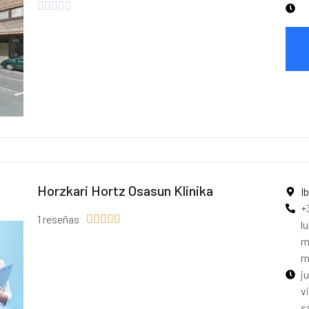





Horzkari Hortz Osasun Klinika
I
+
1 reseñas





l
m
m
j
v
s