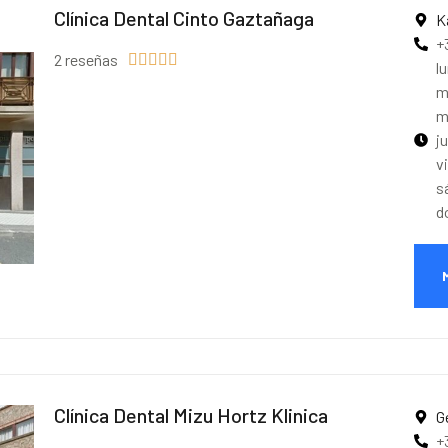
Clínica Dental Cinto Gaztañaga
K
+
2 reseñas





l
m
m
j
v
s
d
Clínica Dental Mizu Hortz Klinica
G
+