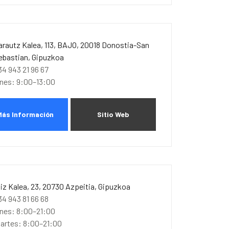
arautz Kalea, 113, BAJO, 20018 Donostia-San
ebastian, Gipuzkoa
34 943 21 96 67
unes: 9:00–13:00
Más Información
Sitio Web
liz Kalea, 23, 20730 Azpeitia, Gipuzkoa
34 943 81 66 68
unes: 8:00–21:00
artes: 8:00–21:00