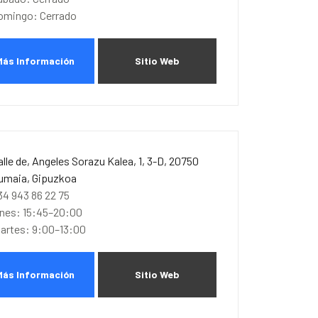
omingo: Cerrado
Más Información
Sitio Web
alle de, Angeles Sorazu Kalea, 1, 3-D, 20750
umaia, Gipuzkoa
34 943 86 22 75
unes: 15:45–20:00
artes: 9:00–13:00
Más Información
Sitio Web