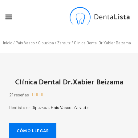
SEO PARA DENTISTAS
Inicio
/
País Vasco
/
Gipuzkoa
/
Zarautz
/ Clínica Dental Dr.Xabier Beizama
Clínica Dental Dr.Xabier Beizama
21 reseñas





Dentista en
Gipuzkoa
,
País Vasco
,
Zarautz
CÓMO LLEGAR