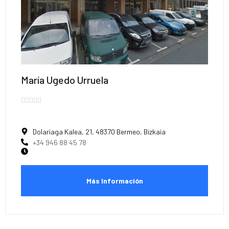
María Ugedo Urruela





Dolariaga Kalea, 21, 48370 Bermeo, Bizkaia
+34 946 88 45 78
Más Información