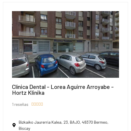
Clínica Dental - Lorea Aguirre Arroyabe -
Hortz Klinika
1 reseñas





Bizkaiko Jaurerria Kalea, 23, BAJO, 48370 Bermeo,
Biscay