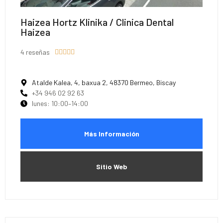
Haizea Hortz Klinika / Clinica Dental
Haizea
4 reseñas





Atalde Kalea, 4, baxua 2, 48370 Bermeo, Biscay
+34 946 02 92 63
lunes: 10:00–14:00
Más Información
Sitio Web