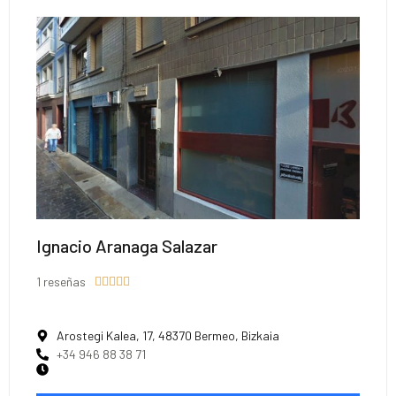
Ignacio Aranaga Salazar
1 reseñas





Arostegi Kalea, 17, 48370 Bermeo, Bizkaia
+34 946 88 38 71