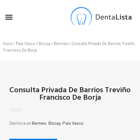
SEO PARA DENTISTAS
Inicio
/
País Vasco
/
Biscay
/
Bermeo
/ Consulta Privada De Barrios Treviño
Francisco De Borja
Consulta Privada De Barrios Treviño
Francisco De Borja





Dentista en
Bermeo
,
Biscay
,
País Vasco