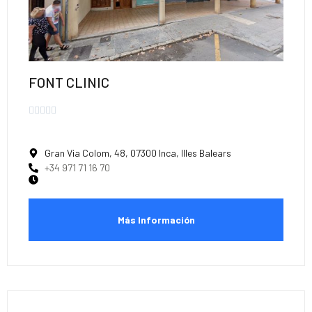
FONT CLINIC





Gran Via Colom, 48, 07300 Inca, Illes Balears
+34 971 71 16 70
Más Información