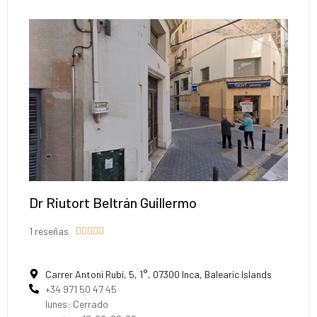
Dr Riutort Beltrán Guillermo
1 reseñas





Carrer Antoni Rubí, 5, 1°, 07300 Inca, Balearic Islands
+34 971 50 47 45
lunes: Cerrado