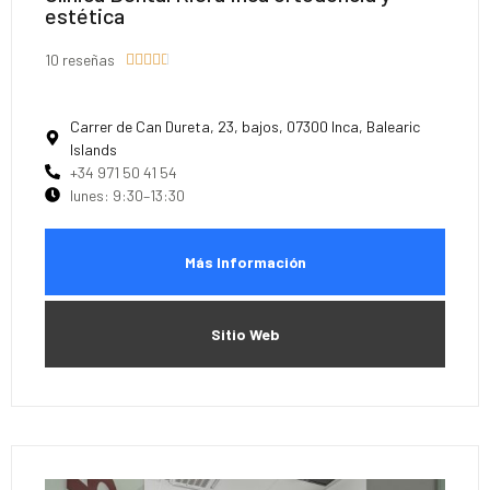
estética
10 reseñas





Carrer de Can Dureta, 23, bajos, 07300 Inca, Balearic
Islands
+34 971 50 41 54
lunes: 9:30–13:30
Más Información
Sitio Web