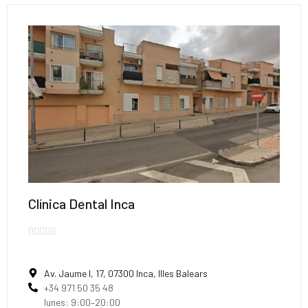
Clínica Dental Inca





Av. Jaume I, 17, 07300 Inca, Illes Balears
+34 971 50 35 48
lunes: 9:00–20:00