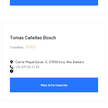
Tomás Cañellas Bosch
1 reseñas





Carrer Miquel Duran, 5, 07300 Inca, Illes Balears
+34 971 50 47 33
Más Información