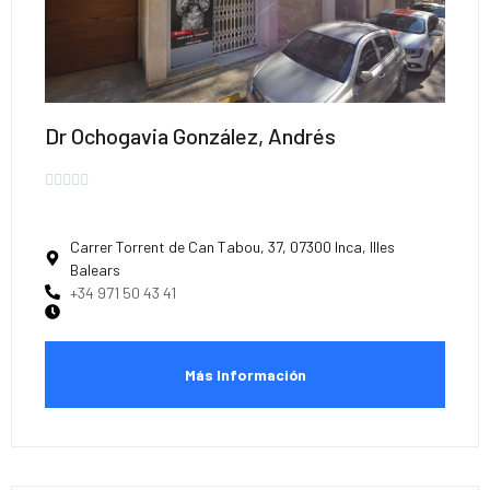
Dr Ochogavia González, Andrés





Carrer Torrent de Can Tabou, 37, 07300 Inca, Illes
Balears
+34 971 50 43 41
Más Información