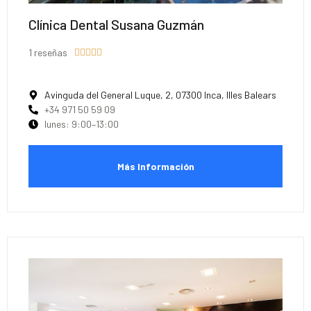
Clínica Dental Susana Guzmán
1 reseñas





Avinguda del General Luque, 2, 07300 Inca, Illes Balears
+34 971 50 59 09
lunes: 9:00–13:00
Más Información