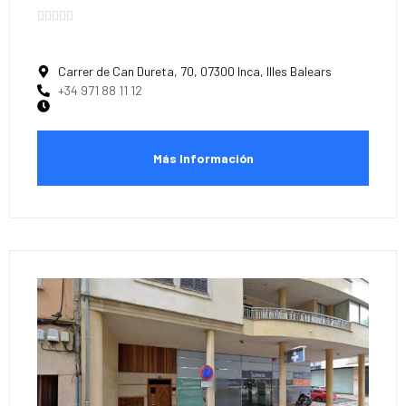





Carrer de Can Dureta, 70, 07300 Inca, Illes Balears
+34 971 88 11 12
Más Información