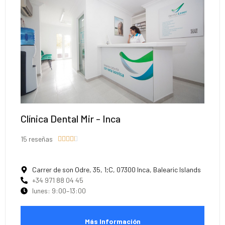
Clínica Dental Mir - Inca
15 reseñas





Carrer de son Odre, 35, 1;C, 07300 Inca, Balearic Islands
+34 971 88 04 45
lunes: 9:00–13:00
Más Información