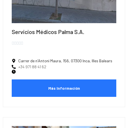
Servicios Médicos Palma S.A.





Carrer de n'Antoni Maura, 156, 07300 Inca, Illes Balears
+34 971 88 41 62
Más Información