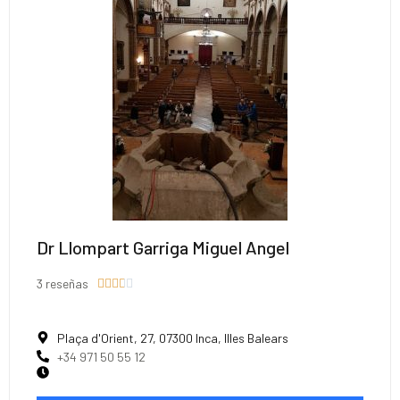
Dr Llompart Garriga Miguel Angel
3 reseñas





Plaça d'Orient, 27, 07300 Inca, Illes Balears
+34 971 50 55 12