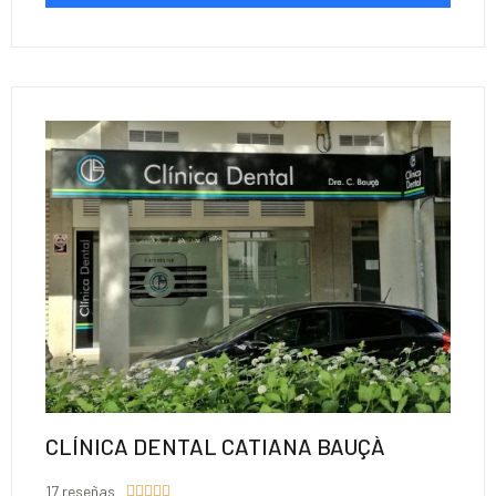
CLÍNICA DENTAL CATIANA BAUÇÀ
17 reseñas




