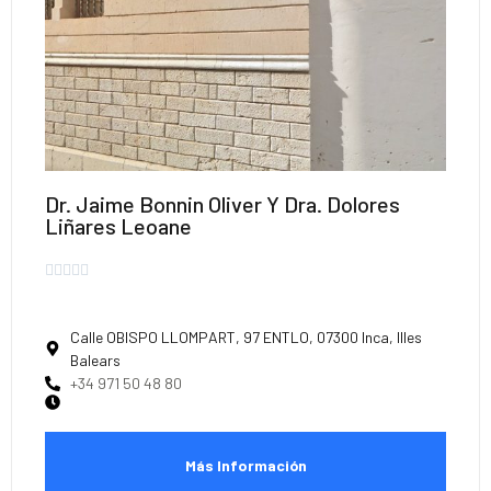
Dr. Jaime Bonnin Oliver Y Dra. Dolores
Liñares Leoane





Calle OBISPO LLOMPART, 97 ENTLO, 07300 Inca, Illes
Balears
+34 971 50 48 80
Más Información