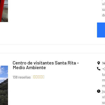
v
s
d
Centro de visitantes Santa Rita -
1
Medio Ambiente
+
l
138 reseñas





m
m
j
v
s