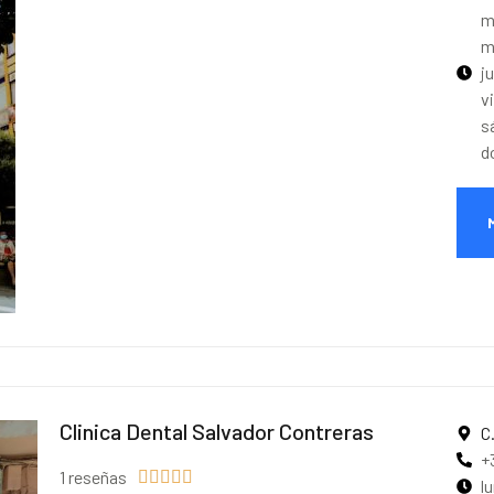
m
m
j
v
s
d
Clinica Dental Salvador Contreras
C
+
1 reseñas





l