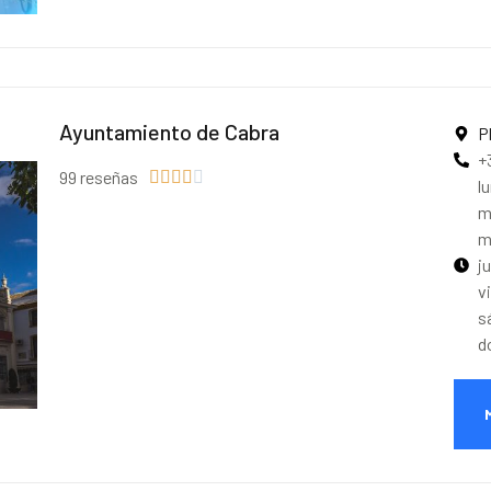
Ayuntamiento de Cabra
P
+
99 reseñas





l
m
m
j
v
s
d