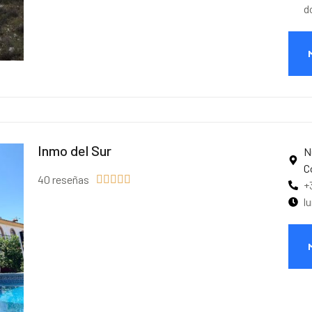
d
Inmo del Sur
N
C
40 reseñas





+
l