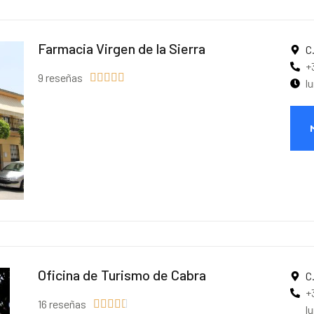
Farmacia Virgen de la Sierra
C
+
9 reseñas





l
Oficina de Turismo de Cabra
C
+
16 reseñas





l