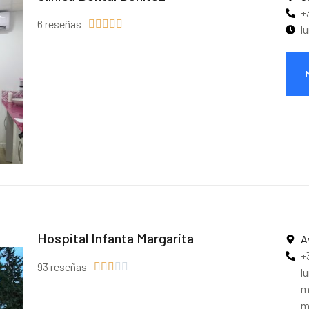
+
6 reseñas





l
Hospital Infanta Margarita
A
+
93 reseñas





l
m
m