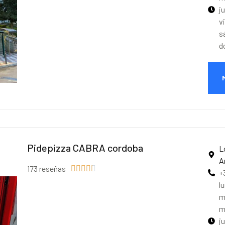
j
v
s
d
Pidepizza CABRA cordoba
L
A
173 reseñas





+
l
m
m
j