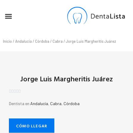
SEO PARA DENTISTAS
Inicio
/
Andalucía
/
Córdoba
/
Cabra
/ Jorge Luis Margheritis Juárez
Jorge Luis Margheritis Juárez





Dentista en
Andalucía
,
Cabra
,
Córdoba
CÓMO LLEGAR