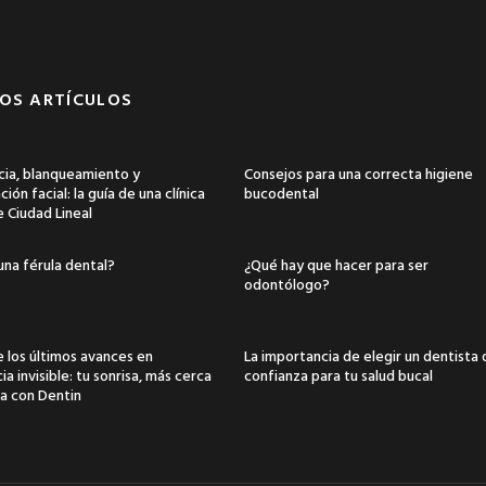
OS ARTÍCULOS
ia, blanqueamiento y
Consejos para una correcta higiene
ión facial: la guía de una clínica
bucodental
e Ciudad Lineal
una férula dental?
¿Qué hay que hacer para ser
odontólogo?
 los últimos avances en
La importancia de elegir un dentista
a invisible: tu sonrisa, más cerca
confianza para tu salud bucal
a con Dentin