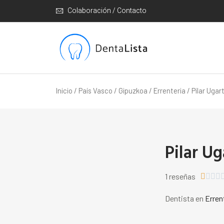
Colaboración / Contacto
Inicio
/
País Vasco
/
Gipuzkoa
/
Errenteria
/ Pilar Uga
Pilar U
1 reseñas




Dentista en
Erren