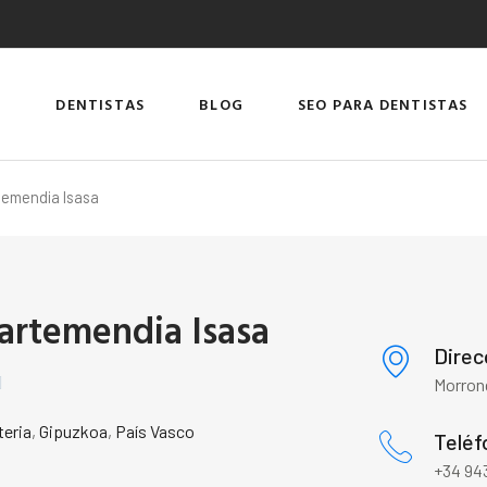
DENTISTAS
BLOG
SEO PARA DENTISTAS
rtemendia Isasa
gartemendia Isasa
Direc

Morrong
teria
,
Gipuzkoa
,
País Vasco
Teléf
+34 943