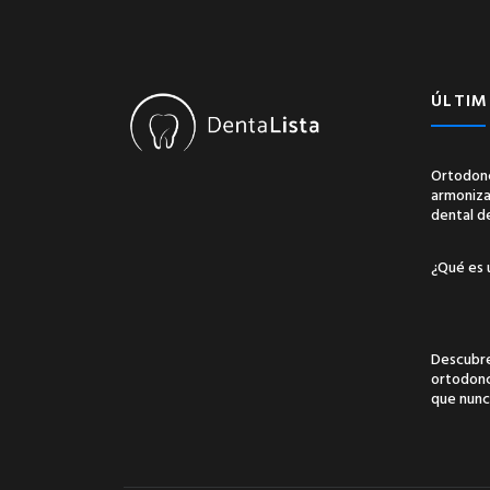
ÚLTIM
Ortodonc
armonizac
dental d
¿Qué es 
Descubre
ortodonci
que nunc