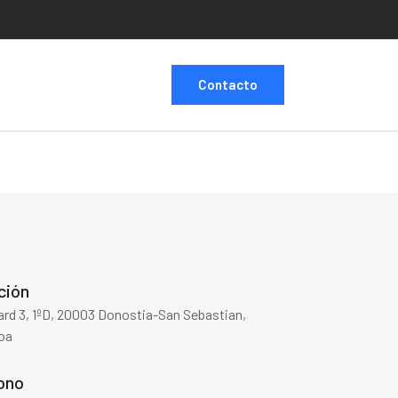
Contacto
ción
rd 3, 1ºD, 20003 Donostia-San Sebastian,
oa
ono