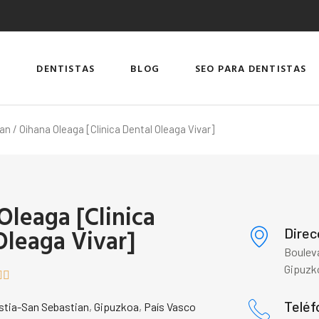
DENTISTAS
BLOG
SEO PARA DENTISTAS
ian
/ Oihana Oleaga [Clinica Dental Oleaga Vivar]
Oleaga [Clinica
Oleaga Vivar]
Direc
Bouleva
Gipuzk


Teléf
tia-San Sebastian
,
Gipuzkoa
,
País Vasco