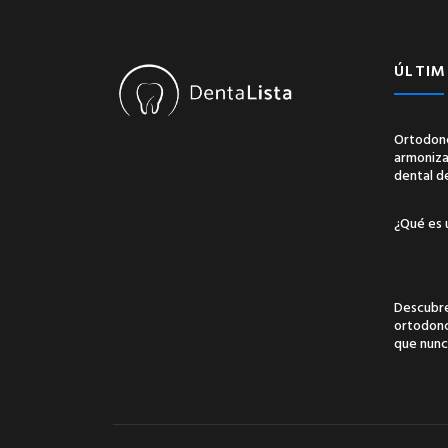
ÚLTIM
Ortodonc
armonizac
dental d
¿Qué es 
Descubre
ortodonci
que nunc