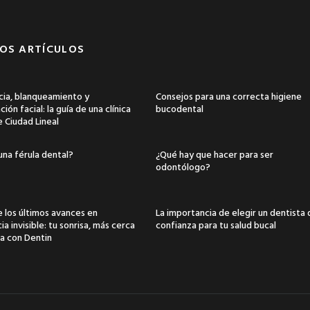
OS ARTÍCULOS
ia, blanqueamiento y
Consejos para una correcta higiene
ión facial: la guía de una clínica
bucodental
e Ciudad Lineal
una férula dental?
¿Qué hay que hacer para ser
odontólogo?
 los últimos avances en
La importancia de elegir un dentista
a invisible: tu sonrisa, más cerca
confianza para tu salud bucal
a con Dentin