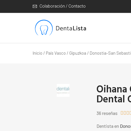
Colaboración / Contacto
Inicio
/
País Vasco
/
Gipuzkoa
/
Donostia-San Sebast
Oihana 
Dental 
36 reseñas



Dentista en
Donos