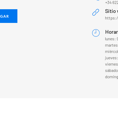
+34 622
Sitio
EGAR
https:/
Horar
lunes:
martes
miérco
jueves
vierne
sábado
doming