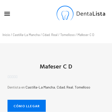
SEO PARA DENTISTAS
Inicio
/
Castilla-La Mancha
/
Cdad. Real
/
Tomelloso
/ Mafeser C D
Mafeser C D





Dentista en
Castilla-La Mancha
,
Cdad. Real
,
Tomelloso
CÓMO LLEGAR