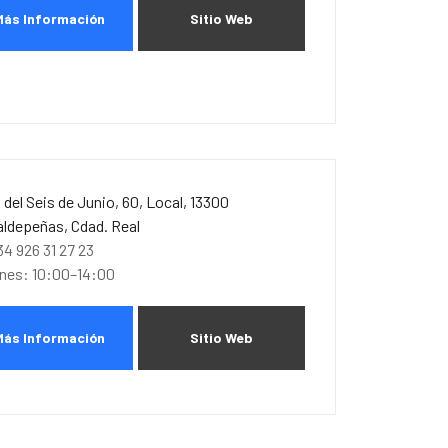
Más Información
Sitio Web
. del Seis de Junio, 60, Local, 13300
aldepeñas, Cdad. Real
34 926 31 27 23
unes: 10:00–14:00
Más Información
Sitio Web