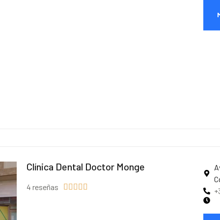
Clínica Dental Doctor Monge
A
C
4 reseñas





+