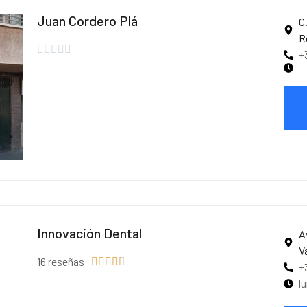
Juan Cordero Plá
C
R





+
Innovación Dental
A
V
16 reseñas





+
l