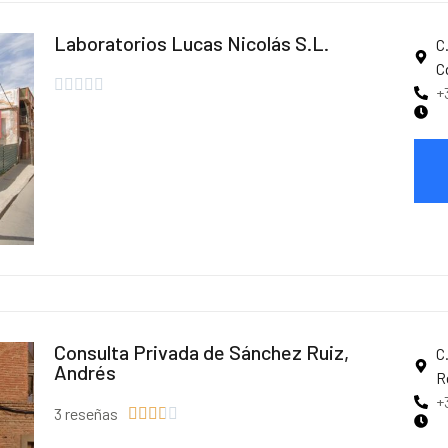
Laboratorios Lucas Nicolás S.L.
C
C





+
Consulta Privada de Sánchez Ruiz,
C
Andrés
R
+
3 reseñas




