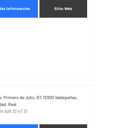
Más Información
Sitio Web
v. Primero de Julio, 87, 13300 Valdepeñas,
dad. Real
34 926 32 47 13