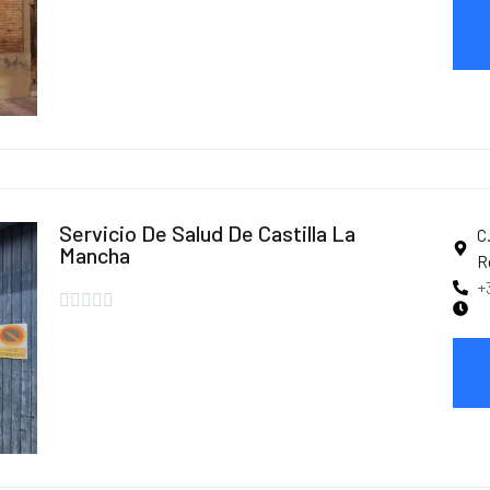
Servicio De Salud De Castilla La
C
Mancha
R
+




