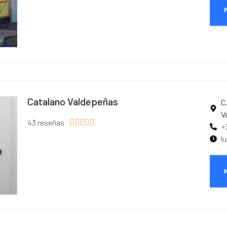
Catalano Valdepeñas
C
V
43 reseñas





+
l