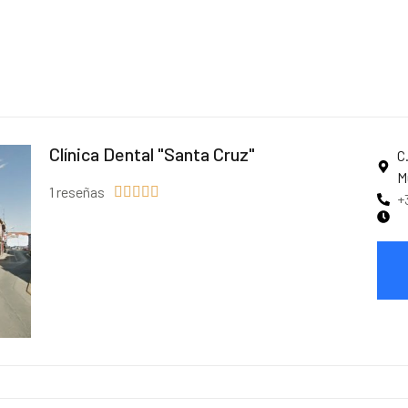
Clínica Dental "Santa Cruz"
C
M
1 reseñas





+