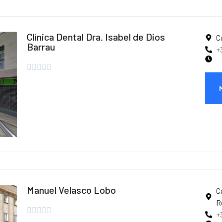
Clínica Dental Dra. Isabel de Dios
C
Barrau
+





Manuel Velasco Lobo
C
R





+