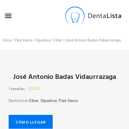
SEO PARA DENTISTAS
Inicio
/
País Vasco
/
Gipuzkoa
/
Eibar
/ José Antonio Badas Vidaurrazaga
José Antonio Badas Vidaurrazaga
1 reseñas





Dentista en
Eibar
,
Gipuzkoa
,
País Vasco
CÓMO LLEGAR