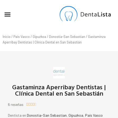
SEO PARA DENTISTAS
Inicio
/
País Vasco
/
Gipuzkoa
/
Donostia-San Sebastian
/ Gastaminza
Aperribay Dentistas | Clínica Dental en San Sebastián
Gastaminza Aperribay Dentistas |
Clínica Dental en San Sebastián
6 reseñas





Dentista en
Donostia-San Sebastian
,
Gipuzkoa
,
País Vasco