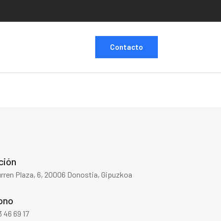
Contacto
ción
rren Plaza, 6, 20006 Donostia, Gipuzkoa
ono
 46 69 17