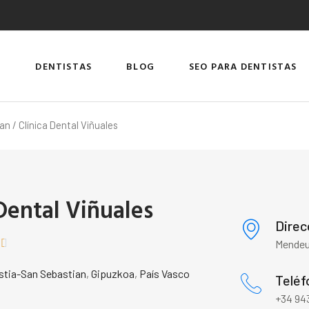
DENTISTAS
BLOG
SEO PARA DENTISTAS
ian
/ Clínica Dental Viñuales
 Dental Viñuales
Direc


Mendeu
tia-San Sebastian
,
Gipuzkoa
,
País Vasco
Teléf
+34 943