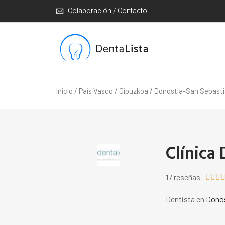
Colaboración / Contacto
Inicio
/
País Vasco
/
Gipuzkoa
/
Donostia-San Sebast
Clínica
17 reseñas



Dentista en
Donos