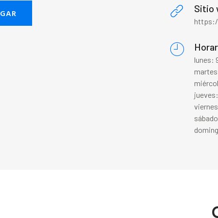
Sitio
EGAR
https:
Horar
lunes: 
martes
miérco
jueves
vierne
sábado
doming