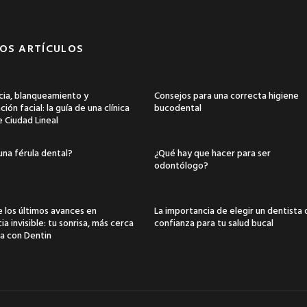
OS ARTÍCULOS
ia, blanqueamiento y
Consejos para una correcta higiene
ión facial: la guía de una clínica
bucodental
e Ciudad Lineal
una férula dental?
¿Qué hay que hacer para ser
odontólogo?
 los últimos avances en
La importancia de elegir un dentista
a invisible: tu sonrisa, más cerca
confianza para tu salud bucal
a con Dentin