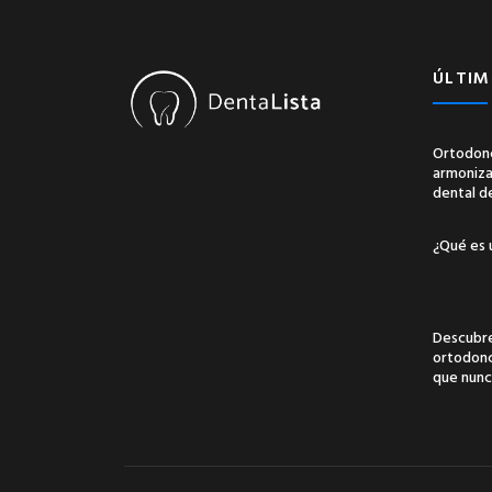
ÚLTIM
Ortodonc
armonizac
dental d
¿Qué es 
Descubre
ortodonci
que nunc