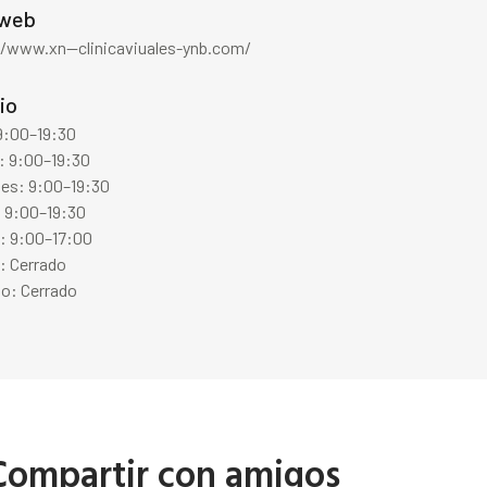
 web
//www.xn--clinicaviuales-ynb.com/
io
9:00–19:30
: 9:00–19:30
les: 9:00–19:30
: 9:00–19:30
s: 9:00–17:00
: Cerrado
o: Cerrado
Compartir con amigos