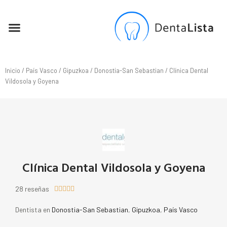
SEO PARA DENTISTAS
Inicio
/
País Vasco
/
Gipuzkoa
/
Donostia-San Sebastian
/ Clínica Dental
Vildosola y Goyena
Clínica Dental Vildosola y Goyena
28 reseñas





Dentista en
Donostia-San Sebastian
,
Gipuzkoa
,
País Vasco