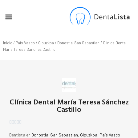
SEO PARA DENTISTAS
Inicio
/
País Vasco
/
Gipuzkoa
/
Donostia-San Sebastian
/ Clínica Dental
María Teresa Sánchez Castillo
Clínica Dental María Teresa Sánchez
Castillo





Dentista en
Donostia-San Sebastian
,
Gipuzkoa
,
País Vasco