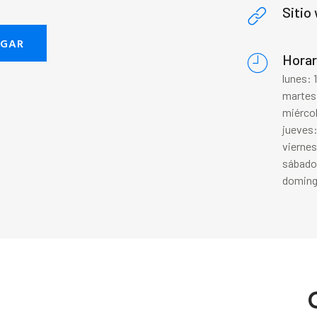
Sitio
EGAR
Horar
lunes: 
martes:
miércol
jueves:
viernes
sábado
doming