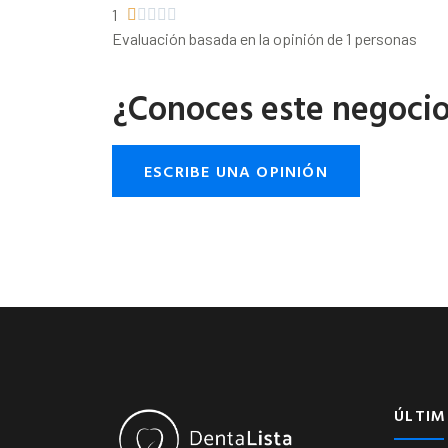
1





Evaluación basada en la opinión de 1 personas
¿Conoces este negoci
ESCRIBE UNA OPINIÓN
ÚLTIM