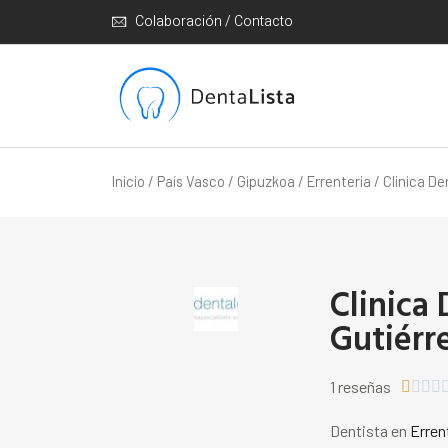
Colaboración / Contacto
Inicio
/
País Vasco
/
Gipuzkoa
/
Errenteria
/ Clinica D
Clinica
Gutiérr
1 reseñas




Dentista en
Erren