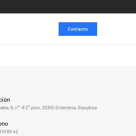
Contacto
ción
Kalea, 8, n° -8 2°.piso, 20100 Errenteria, Gipuzkoa
ono
 51 65 42