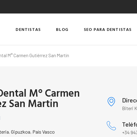
DENTISTAS
BLOG
SEO PARA DENTISTAS
ental M° Carmen Gutiérrez San Martin
 Dental M° Carmen
ez San Martin
Direc
Biteri 

Teléf
teria
,
Gipuzkoa
,
País Vasco
+34 943