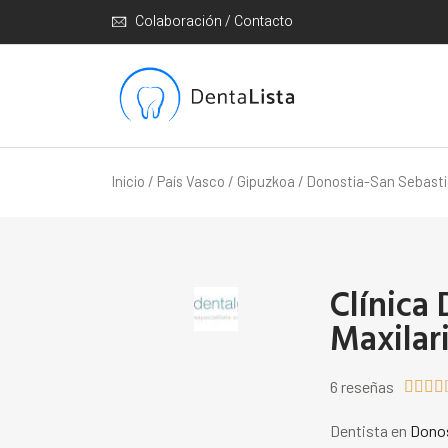
Colaboración / Contacto
Inicio
/
País Vasco
/
Gipuzkoa
/
Donostia-San Sebast
Clínica 
Maxilar
6 reseñas




Dentista en
Donos