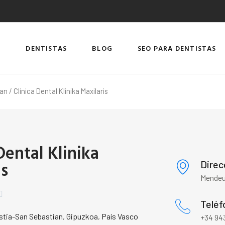
DENTISTAS
BLOG
SEO PARA DENTISTAS
ian
/ Clínica Dental Klinika Maxilaris
Dental Klinika
is
Direc
Mendeur

Teléf
tia-San Sebastian
,
Gipuzkoa
,
País Vasco
+34 943