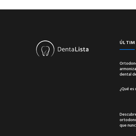
ÚLTIM
Ortodonc
armonizac
dental d
¿Qué es 
Descubre
ortodonci
que nunc