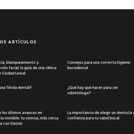
OS ARTÍCULOS
ia, blanqueamiento y
Consejos para una correcta higiene
ión facial: la guía de una clínica
bucodental
e Ciudad Lineal
una férula dental?
¿Qué hay que hacer para ser
odontólogo?
 los últimos avances en
La importancia de elegir un dentista
a invisible: tu sonrisa, más cerca
confianza para tu salud bucal
a con Dentin