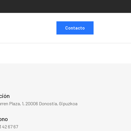
Contacto
ción
ren Plaza, 1, 20006 Donostia, Gipuzkoa
ono
 42 67 67