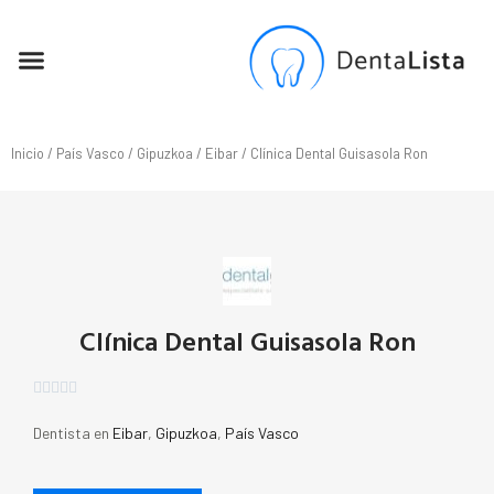
SEO PARA DENTISTAS
Inicio
/
País Vasco
/
Gipuzkoa
/
Eibar
/ Clínica Dental Guisasola Ron
Clínica Dental Guisasola Ron





Dentista en
Eibar
,
Gipuzkoa
,
País Vasco