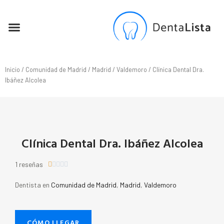
SEO PARA DENTISTAS
Inicio
/
Comunidad de Madrid
/
Madrid
/
Valdemoro
/ Clínica Dental Dra.
Ibáñez Alcolea
Clínica Dental Dra. Ibáñez Alcolea
1 reseñas





Dentista en
Comunidad de Madrid
,
Madrid
,
Valdemoro
CÓMO LLEGAR