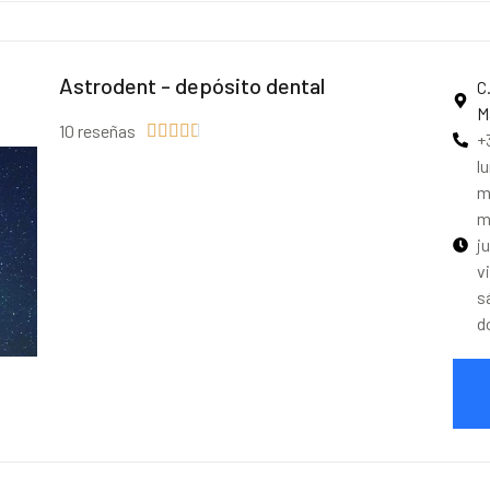
Astrodent - depósito dental
C
M
10 reseñas





+
l
m
m
j
v
s
d