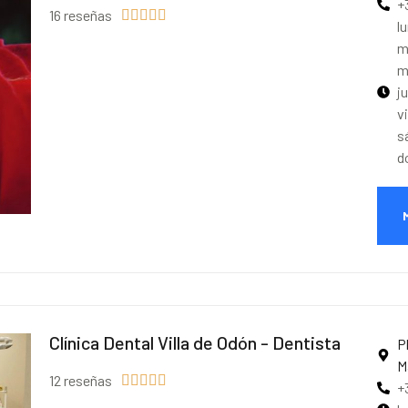
+
16 reseñas





l
m
m
j
v
s
d
Clínica Dental Villa de Odón - Dentista
P
M
12 reseñas





+