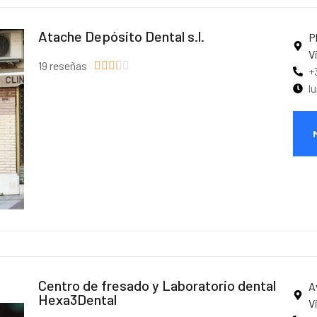
Atache Depósito Dental s.l.
P
V
19 reseñas





+
l
Centro de fresado y Laboratorio dental
A
Hexa3Dental
V