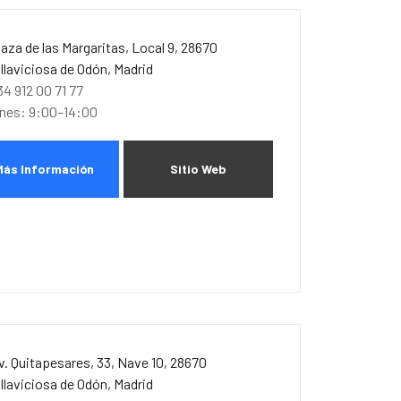
laza de las Margaritas, Local 9, 28670
illaviciosa de Odón, Madrid
34 912 00 71 77
unes: 9:00–14:00
Más Información
Sitio Web
v. Quitapesares, 33, Nave 10, 28670
illaviciosa de Odón, Madrid