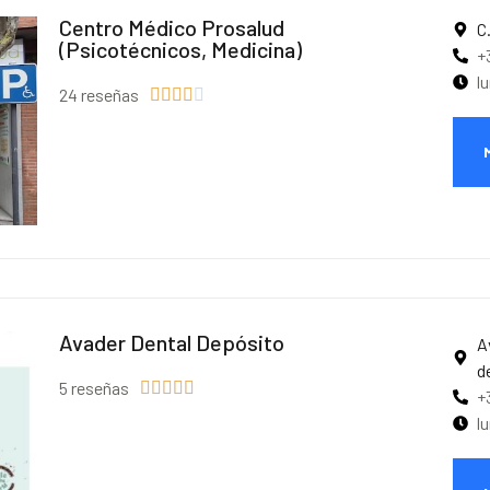
Centro Médico Prosalud
C
(Psicotécnicos, Medicina)
+
l
24 reseñas





Avader Dental Depósito
A
d
5 reseñas





+
l