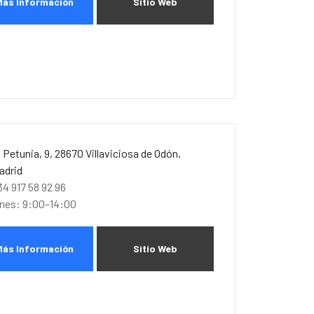
Más Información
Sitio Web
. Petunia, 9, 28670 Villaviciosa de Odón,
adrid
34 917 58 92 96
unes: 9:00–14:00
Más Información
Sitio Web