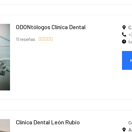
ODONtólogos Clínica Dental
C
+
11 reseñas





l
Clínica Dental León Rubio
C
A