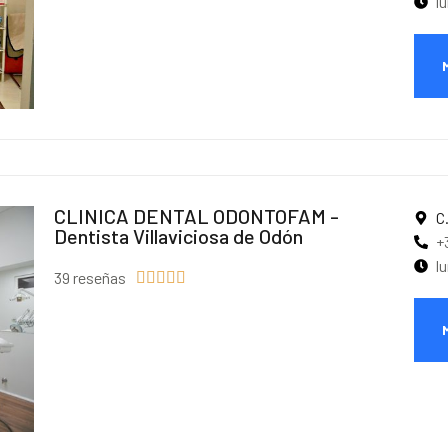
l
CLINICA DENTAL ODONTOFAM -
C
Dentista Villaviciosa de Odón
+
l
39 reseñas




