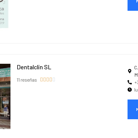
Dentalclin SL
C
M
11 reseñas





+
l