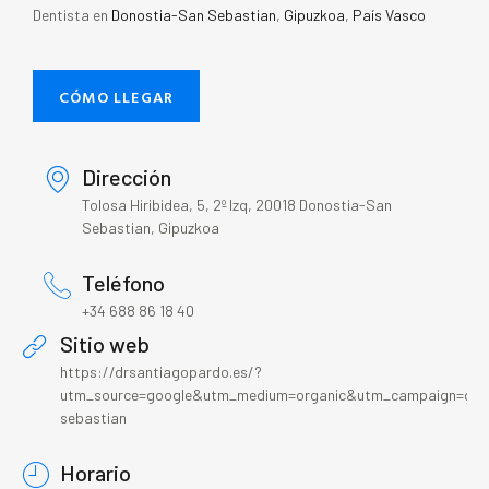
Dentista en
Donostia-San Sebastian
,
Gipuzkoa
,
País Vasco
CÓMO LLEGAR
Dirección
Tolosa Hiribidea, 5, 2º Izq, 20018 Donostia-San
Sebastian, Gipuzkoa
Teléfono
+34 688 86 18 40
Sitio web
https://drsantiagopardo.es/?
utm_source=google&utm_medium=organic&utm_campaign=gm
sebastian
Horario