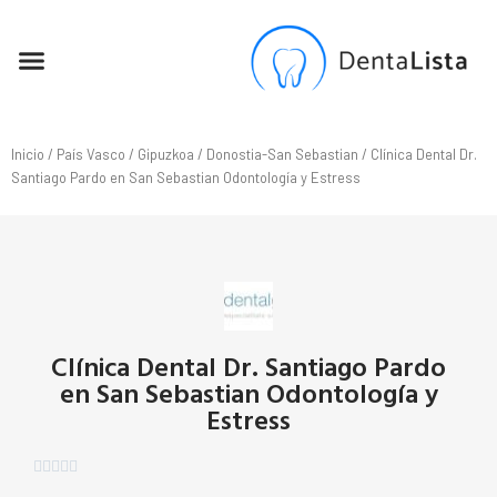
SEO PARA DENTISTAS
Inicio
/
País Vasco
/
Gipuzkoa
/
Donostia-San Sebastian
/ Clínica Dental Dr.
Santiago Pardo en San Sebastian Odontología y Estress
Clínica Dental Dr. Santiago Pardo
en San Sebastian Odontología y
Estress




