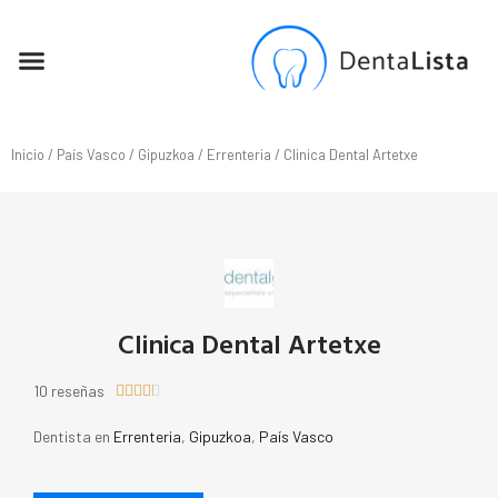
SEO PARA DENTISTAS
Inicio
/
País Vasco
/
Gipuzkoa
/
Errenteria
/ Clinica Dental Artetxe
Clinica Dental Artetxe
10 reseñas





Dentista en
Errenteria
,
Gipuzkoa
,
País Vasco