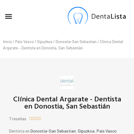
SEO PARA DENTISTAS
Inicio
/
País Vasco
/
Gipuzkoa
/
Donostia-San Sebastian
/ Clínica Dental
Argarate – Dentista en Donostia, San Sebastián
Clínica Dental Argarate - Dentista
en Donostia, San Sebastián
7 reseñas





Dentista en
Donostia-San Sebastian
,
Gipuzkoa
,
País Vasco