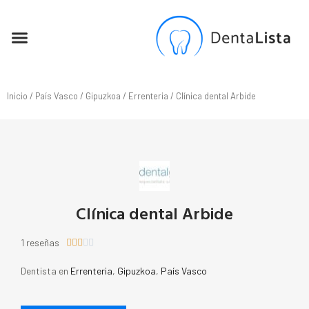
SEO PARA DENTISTAS
Inicio
/
País Vasco
/
Gipuzkoa
/
Errenteria
/ Clínica dental Arbide
Clínica dental Arbide
1 reseñas





Dentista en
Errenteria
,
Gipuzkoa
,
País Vasco