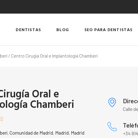
DENTISTAS
BLOG
SEO PARA DENTISTAS
berí
/ Centro Cirugía Oral e Implantología Chamberi
Cirugía Oral e
ología Chamberi
Direc
Calle d


Teléf
berí
,
Comunidad de Madrid
,
Madrid
,
Madrid
+34 914