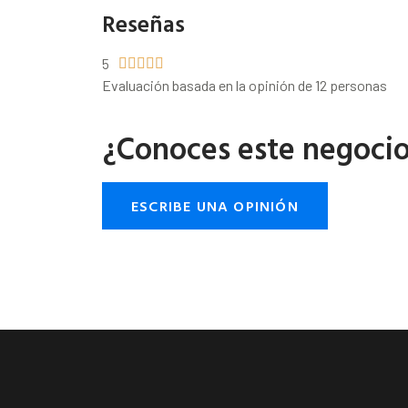
Reseñas
5





Evaluación basada en la opinión de 12 personas
¿Conoces este negoci
ESCRIBE UNA OPINIÓN