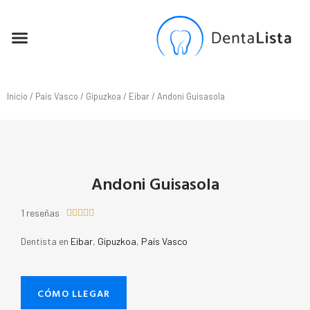
SEO PARA DENTISTAS
Inicio
/
País Vasco
/
Gipuzkoa
/
Eibar
/ Andoni Guisasola
Andoni Guisasola
1 reseñas





Dentista en
Eibar
,
Gipuzkoa
,
País Vasco
CÓMO LLEGAR