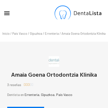
SEO PARA DENTISTAS
Inicio
/
País Vasco
/
Gipuzkoa
/
Errenteria
/ Amaia Goena Ortodontzia Klinika
Amaia Goena Ortodontzia Klinika
3 reseñas





Dentista en
Errenteria
,
Gipuzkoa
,
País Vasco