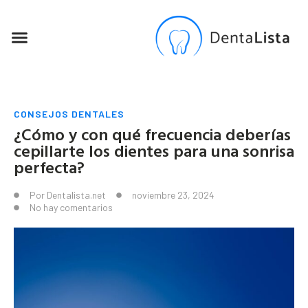
SEO PARA DENTISTAS
CONSEJOS DENTALES
¿Cómo y con qué frecuencia deberías
cepillarte los dientes para una sonrisa
perfecta?
Por
Dentalista.net
noviembre 23, 2024
No hay comentarios