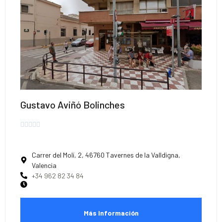
Gustavo Aviñó Bolinches





Carrer del Molí, 2, 46760 Tavernes de la Valldigna,
Valencia
+34 962 82 34 84
Más Información