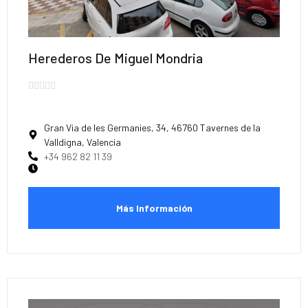
Herederos De Miguel Mondria





Gran Via de les Germanies, 34, 46760 Tavernes de la
Valldigna, Valencia
+34 962 82 11 39
Más Información