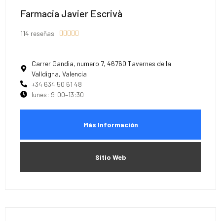
Farmacia Javier Escrivà
114 reseñas





Carrer Gandia, numero 7, 46760 Tavernes de la
Valldigna, Valencia
+34 634 50 61 48
lunes: 9:00–13:30
Más Información
Sitio Web