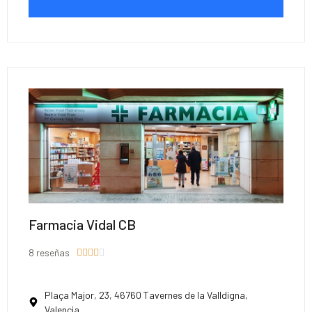
Farmacia Vidal CB
8 reseñas





Plaça Major, 23, 46760 Tavernes de la Valldigna,
Valencia