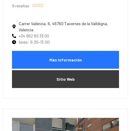
9 reseñas





Carrer València, 6, 46760 Tavernes de la Valldigna,
Valencia
+34 962 82 33 00
lunes: 9:30–13:00
Más Información
Sitio Web