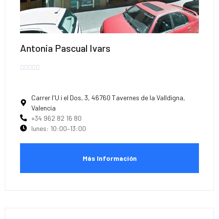
Antonia Pascual Ivars





Carrer l'U i el Dos, 3, 46760 Tavernes de la Valldigna,
Valencia
+34 962 82 16 80
lunes: 10:00–13:00
Más Información