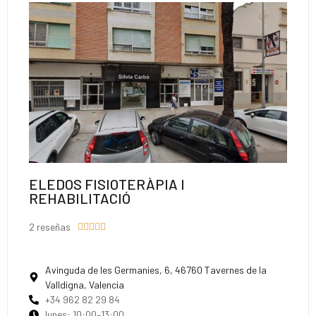
ELEDOS FISIOTERÀPIA I
REHABILITACIÓ
2 reseñas





Avinguda de les Germanies, 6, 46760 Tavernes de la
Valldigna, Valencia
+34 962 82 29 84
lunes: 10:00–13:00