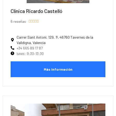
Clínica Ricardo Castelló
6 reseñas





Carrer Sant Antoni, 129, 1º, 46760 Tavernes de la
Valldigna, Valencia
+34 665 89 17 87
lunes: 9:30–13:30
Más Información