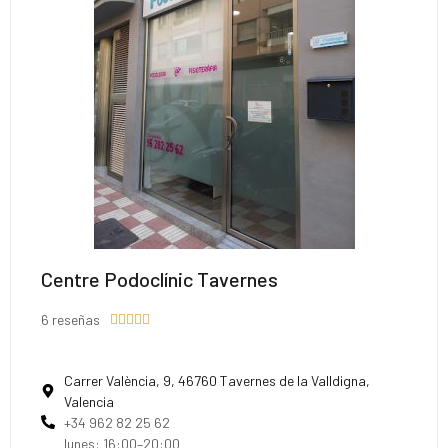
Centre Podoclínic Tavernes
6 reseñas





Carrer València, 9, 46760 Tavernes de la Valldigna,
Valencia
+34 962 82 25 62
lunes: 16:00–20:00