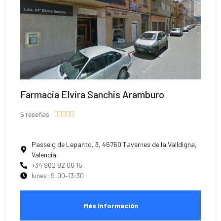
Farmacia Elvira Sanchis Aramburo
5 reseñas





Passeig de Lepanto, 3, 46760 Tavernes de la Valldigna,
Valencia
+34 962 82 06 15
lunes: 9:00–13:30
Más Información