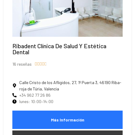
Ribadent Clínica De Salud Y Estética
Dental
16 reseñas





Calle Cristo de los Afligidos, 27, 1º Puerta 3, 46190 Riba-
roja de Túria, Valencia
+34 962 77 26 86
lunes: 10:00–14:00
Más Información