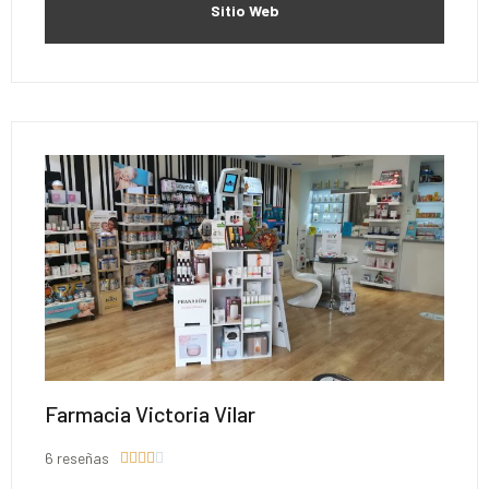
Sitio Web
Farmacia Victoria Vilar
6 reseñas




