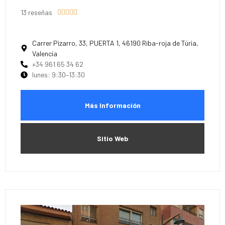
13 reseñas





Carrer Pizarro, 33, PUERTA 1, 46190 Riba-roja de Túria,
Valencia
+34 961 65 34 62
lunes: 9:30–13:30
Más Información
Sitio Web