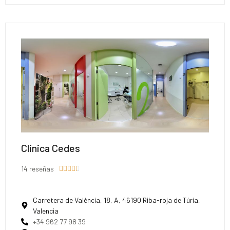
Clinica Cedes
14 reseñas





Carretera de València, 18, A, 46190 Riba-roja de Túria,
Valencia
+34 962 77 98 39