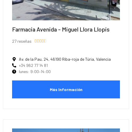
Farmacia Avenida - Miguel Llora Llopis
27 reseñas





Av. de la Pau, 24, 46190 Riba-roja de Túria, Valencia
+34 962 77 14 81
lunes: 9:00–14:00
Más Información