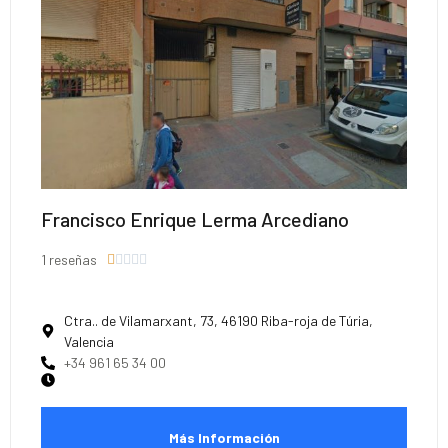
Francisco Enrique Lerma Arcediano
1 reseñas





Ctra.. de Vilamarxant, 73, 46190 Riba-roja de Túria,
Valencia
+34 961 65 34 00
Más Información