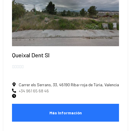
Queixal Dent Sl





Carrer els Serrans, 33, 46190 Riba-roja de Túria, Valencia
+34 961 65 68 46
Más Información