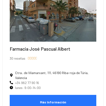
Farmacia José Pascual Albert
30 reseñas





Ctra.. de Vilamarxant, 111, 46190 Riba-roja de Túria,
Valencia
+34 962 77 90 16
lunes: 9:00–14:00
Más Información