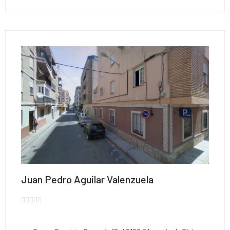
Juan Pedro Aguilar Valenzuela




