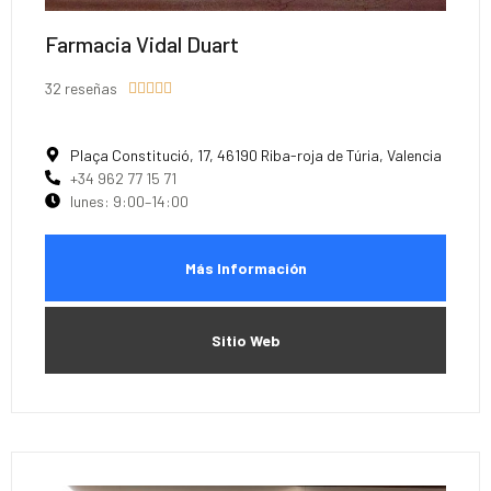
Farmacia Vidal Duart
32 reseñas





Plaça Constitució, 17, 46190 Riba-roja de Túria, Valencia
+34 962 77 15 71
lunes: 9:00–14:00
Más Información
Sitio Web