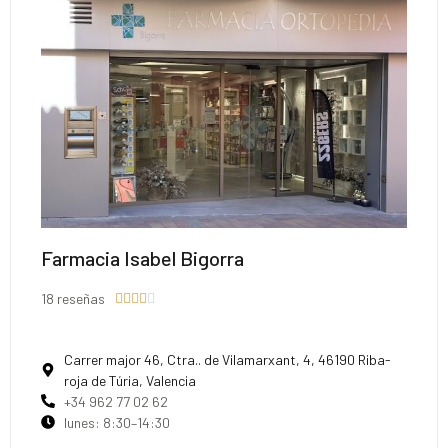
Farmacia Isabel Bigorra
18 reseñas





Carrer major 46, Ctra.. de Vilamarxant, 4, 46190 Riba-
roja de Túria, Valencia
+34 962 77 02 62
lunes: 8:30–14:30