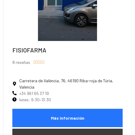
FISIOFARMA
8 reseñas





Carretera de València, 76, 46190 Riba-roja de Túria,
Valencia
+34 961 65 37 19
lunes: 9:30–13:30
Más Información