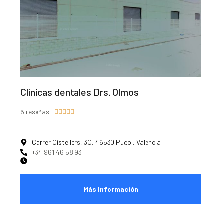
Clínicas dentales Drs. Olmos
6 reseñas





Carrer Cistellers, 3C, 46530 Puçol, Valencia
+34 961 46 58 93
Más Información