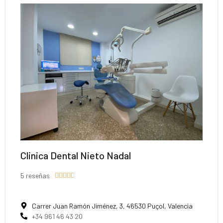
Clinica Dental Nieto Nadal
5 reseñas





Carrer Juan Ramón Jiménez, 3, 46530 Puçol, Valencia
+34 961 46 43 20