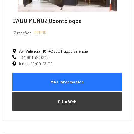
CABO MUÑOZ Odontólogos
12 reseñas





Av. Valencia, 16, 46530 Puçol, Valencia
+34 961 42 02 13
lunes: 10:00–13:00
Más Información
Sitio Web