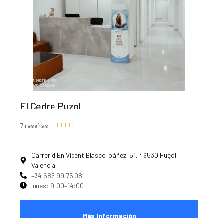
El Cedre Puzol
7 reseñas





Carrer d'En Vicent Blasco Ibáñez, 51, 46530 Puçol,
Valencia
+34 685 99 75 08
lunes: 9:00–14:00
Más Información