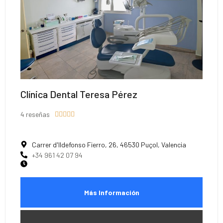
Clínica Dental Teresa Pérez
4 reseñas





Carrer d'Ildefonso Fierro, 26, 46530 Puçol, Valencia
+34 961 42 07 94
Más Información