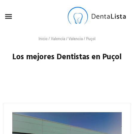
SEO PARA DENTISTAS
Inicio
/
Valencia
/
Valencia
/ Puçol
Los mejores Dentistas en Puçol