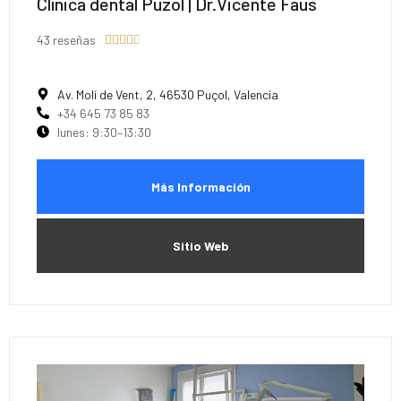
Clínica dental Puzol | Dr.Vicente Faus
43 reseñas





Av. Molí de Vent, 2, 46530 Puçol, Valencia
+34 645 73 85 83
lunes: 9:30–13:30
Más Información
Sitio Web