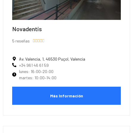
Novadentis
5 reseñas





Av. Valencia, 1, 46530 Puçol, Valencia
+34 961 46 61 59
lunes: 16:00–20:00
martes: 10:00–14:00
Más Información