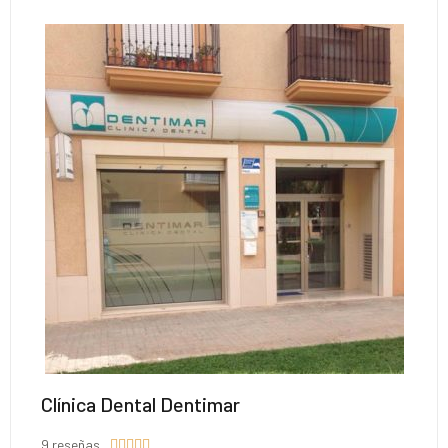
Clínica Dental Dentimar
9 reseñas




