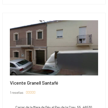
Vicente Granell Santafé
1 reseñas





Carrer de la Mare de Déu al Peu de la Creu, 55, 46530