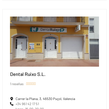
Dental Ruixo S.L.
1 reseñas





Carrer la Plana, 3, 46530 Puçol, Valencia
+34 961 42 17 51
lunes: 16:00–20:00