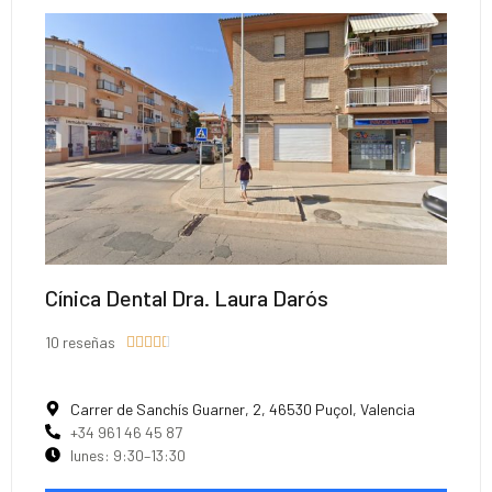
Cínica Dental Dra. Laura Darós
10 reseñas





Carrer de Sanchís Guarner, 2, 46530 Puçol, Valencia
+34 961 46 45 87
lunes: 9:30–13:30