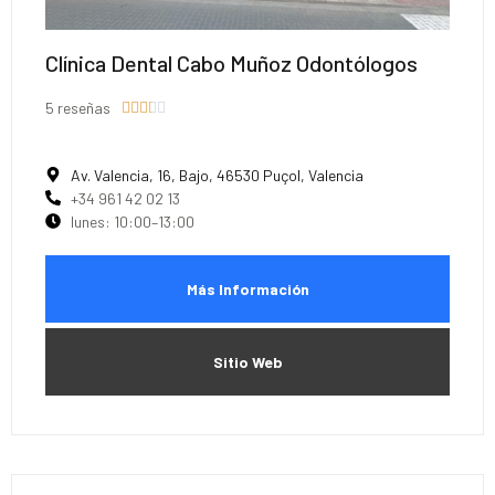
Clínica Dental Cabo Muñoz Odontólogos
5 reseñas





Av. Valencia, 16, Bajo, 46530 Puçol, Valencia
+34 961 42 02 13
lunes: 10:00–13:00
Más Información
Sitio Web