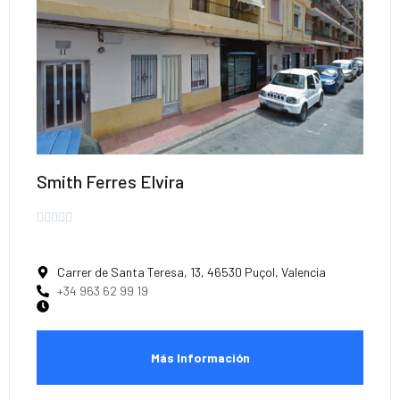
Smith Ferres Elvira





Carrer de Santa Teresa, 13, 46530 Puçol, Valencia
+34 963 62 99 19
Más Información