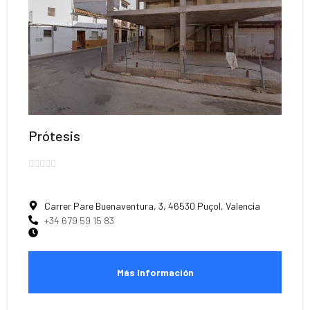
Prótesis





Carrer Pare Buenaventura, 3, 46530 Puçol, Valencia
+34 679 59 15 83
Más Información