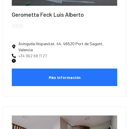
Gerometta Feck Luis Alberto





Avinguda Hispanitat, 44, 46520 Port de Sagunt,
Valencia
+34 962 68 11 27
Más Información