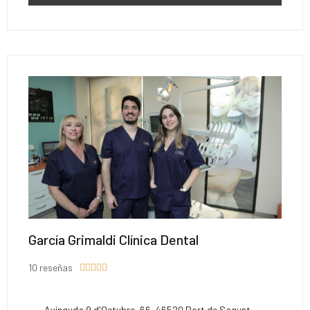
García Grimaldi Clínica Dental
10 reseñas





Avinguda 9 d'Octubre, 66, 46520 Port de Sagunt,