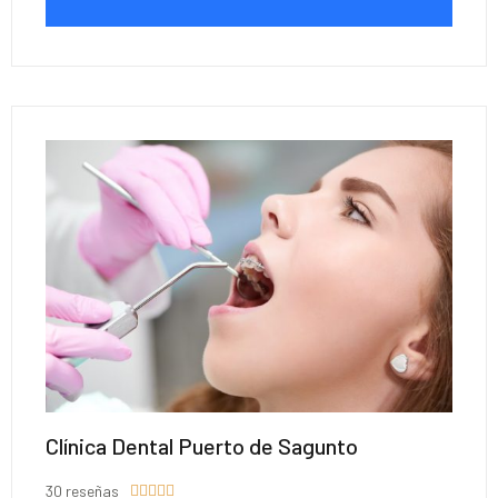
Clínica Dental Puerto de Sagunto
30 reseñas




