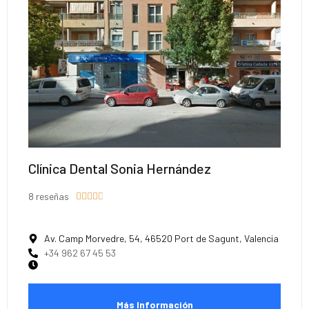
Clínica Dental Sonia Hernández
8 reseñas





Av. Camp Morvedre, 54, 46520 Port de Sagunt, Valencia
+34 962 67 45 53
Más Información