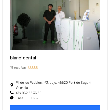
blanc!dental
15 reseñas





Pl. de los Pueblos, nº3, bajo, 46520 Port de Sagunt,
Valencia
+34 962 68 35 60
lunes: 10:00–14:00