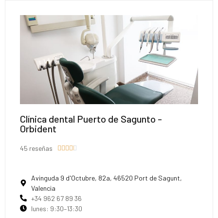
Clínica dental Puerto de Sagunto -
Orbident
45 reseñas





Avinguda 9 d'Octubre, 82a, 46520 Port de Sagunt,
Valencia
+34 962 67 89 36
lunes: 9:30–13:30