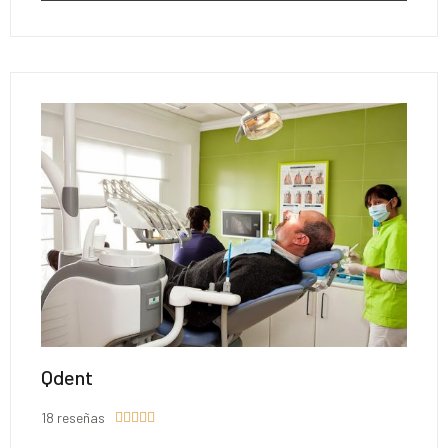
Qdent
18 reseñas




