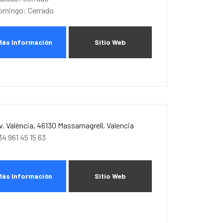
omingo: Cerrado
Más Información
Sitio Web
v. València, 46130 Massamagrell, Valencia
34 961 45 15 63
Más Información
Sitio Web