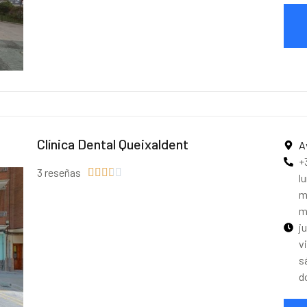
Clínica Dental Queixaldent
A
+
3 reseñas





l
m
m
j
v
s
d