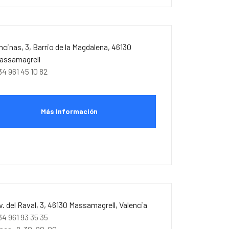
ncinas, 3, Barrio de la Magdalena, 46130
assamagrell
34 961 45 10 82
Más Información
v. del Raval, 3, 46130 Massamagrell, Valencia
34 961 93 35 35