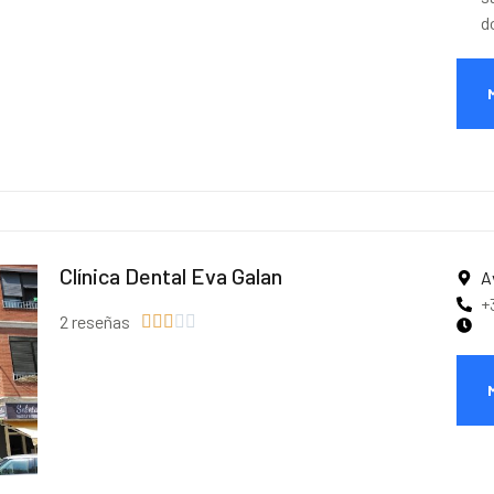
d
Clínica Dental Eva Galan
A
+
2 reseñas




