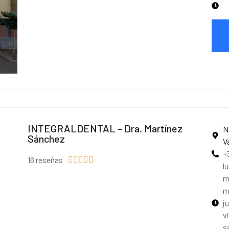
INTEGRALDENTAL - Dra. Martínez
N
Sánchez
V
+
16 reseñas





l
m
m
j
v
s