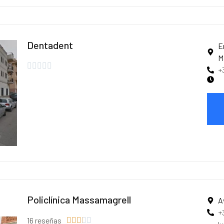
Dentadent
E
M





+
Policlínica Massamagrell
A
+
16 reseñas




