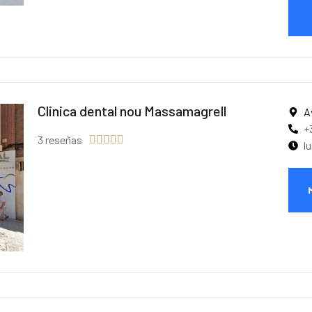
Clinica dental nou Massamagrell
A
+
3 reseñas





l