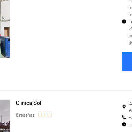
l
m
m
j
v
s
d
Clínica Sol
C
V
8 reseñas





+
l