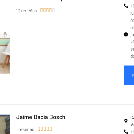
+
10 reseñas





l
m
m
j
v
s
d
Jaime Badía Bosch
C
V
1 reseñas





+