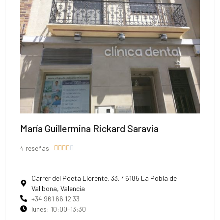
María Guillermina Rickard Saravia
4 reseñas





Carrer del Poeta Llorente, 33, 46185 La Pobla de
Vallbona, Valencia
+34 961 66 12 33
lunes: 10:00–13:30