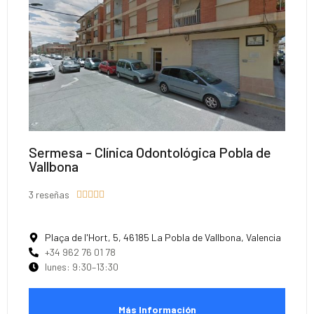
Sermesa - Clínica Odontológica Pobla de
Vallbona
3 reseñas





Plaça de l'Hort, 5, 46185 La Pobla de Vallbona, Valencia
+34 962 76 01 78
lunes: 9:30–13:30
Más Información