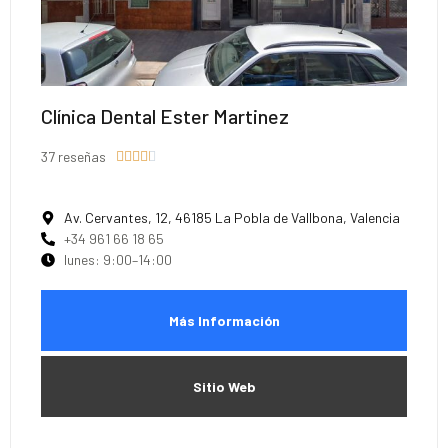
Clínica Dental Ester Martinez
37 reseñas





Av. Cervantes, 12, 46185 La Pobla de Vallbona, Valencia
+34 961 66 18 65
lunes: 9:00–14:00
Más Información
Sitio Web