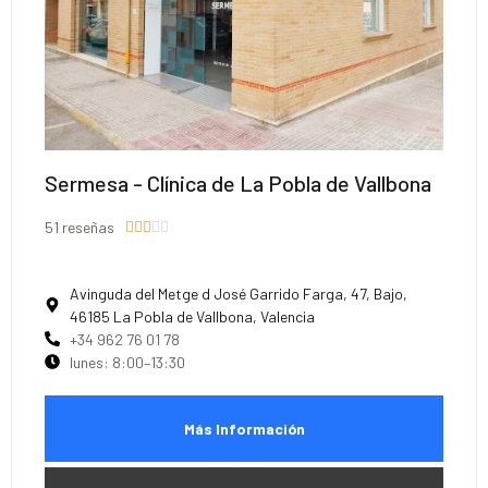
Sermesa - Clínica de La Pobla de Vallbona
51 reseñas





Avinguda del Metge d José Garrido Farga, 47, Bajo,
46185 La Pobla de Vallbona, Valencia
+34 962 76 01 78
lunes: 8:00–13:30
Más Información