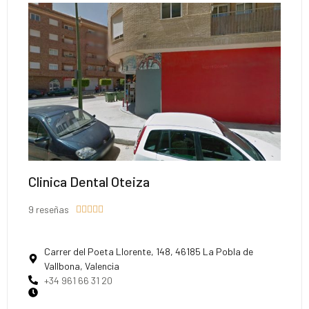
Clinica Dental Oteiza
9 reseñas





Carrer del Poeta Llorente, 148, 46185 La Pobla de
Vallbona, Valencia
+34 961 66 31 20