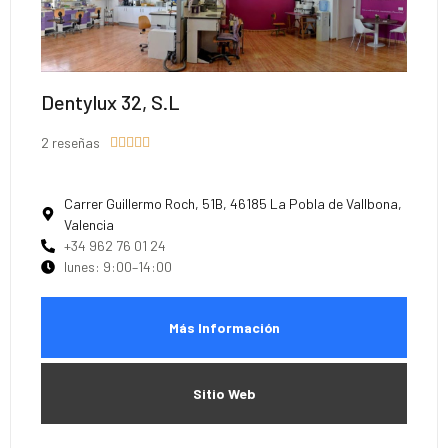
Dentylux 32, S.L
2 reseñas





Carrer Guillermo Roch, 51B, 46185 La Pobla de Vallbona,
Valencia
+34 962 76 01 24
lunes: 9:00–14:00
Más Información
Sitio Web