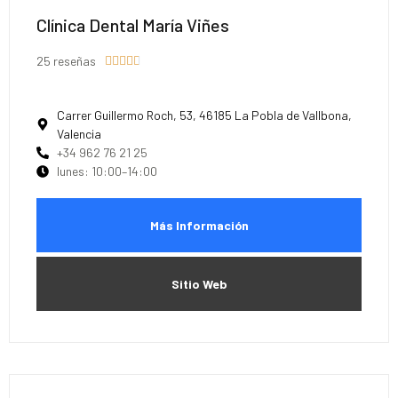
Clínica Dental María Viñes
25 reseñas





Carrer Guillermo Roch, 53, 46185 La Pobla de Vallbona,
Valencia
+34 962 76 21 25
lunes: 10:00–14:00
Más Información
Sitio Web