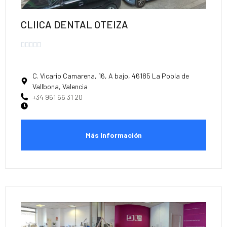
CLIICA DENTAL OTEIZA





C. Vicario Camarena, 16, A bajo, 46185 La Pobla de
Vallbona, Valencia
+34 961 66 31 20
Más Información