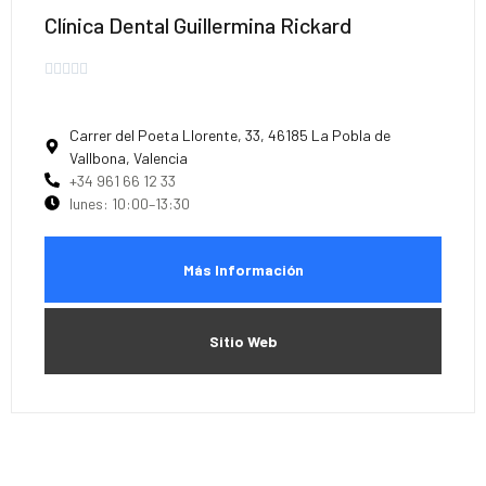
Clínica Dental Guillermina Rickard





Carrer del Poeta Llorente, 33, 46185 La Pobla de
Vallbona, Valencia
+34 961 66 12 33
lunes: 10:00–13:30
Más Información
Sitio Web