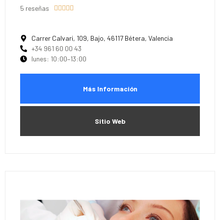
5 reseñas





Carrer Calvari, 109, Bajo, 46117 Bétera, Valencia
+34 961 60 00 43
lunes: 10:00–13:00
Más Información
Sitio Web