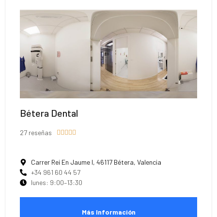
Bétera Dental
27 reseñas





Carrer Rei En Jaume I, 46117 Bétera, Valencia
+34 961 60 44 57
lunes: 9:00–13:30
Más Información