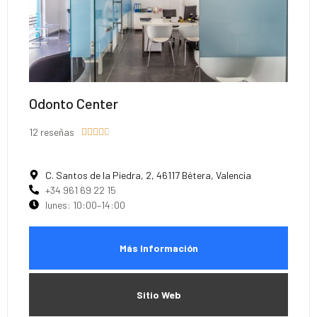
Odonto Center
12 reseñas





C. Santos de la Piedra, 2, 46117 Bétera, Valencia
+34 961 69 22 15
lunes: 10:00–14:00
Más Información
Sitio Web