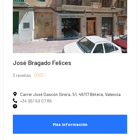
José Bragado Felices
3 reseñas





Carrer José Gascón Sirera, 51, 46117 Bétera, Valencia
+34 961 69 07 86
Más Información