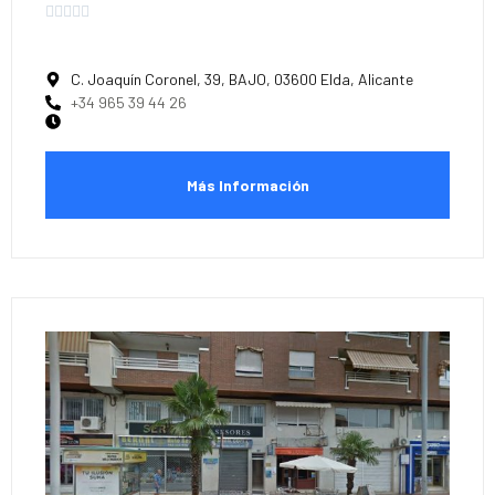





C. Joaquín Coronel, 39, BAJO, 03600 Elda, Alicante
+34 965 39 44 26
Más Información