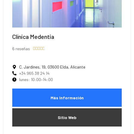
Clínica Medentia
6 reseñas





C. Jardines, 19, 03600 Elda, Alicante
+34 965 38 24 14
lunes: 10:00–14:00
Más Información
Sitio Web