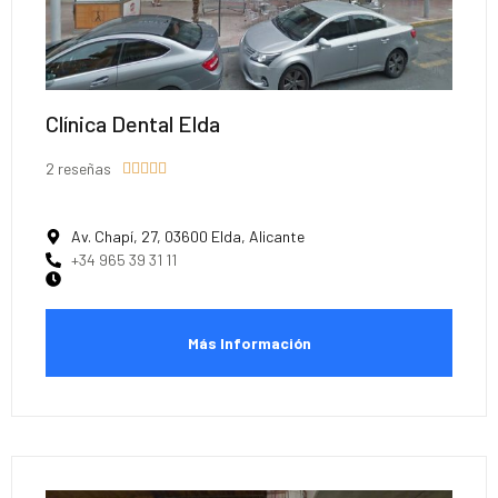
Clínica Dental Elda
2 reseñas





Av. Chapí, 27, 03600 Elda, Alicante
+34 965 39 31 11
Más Información