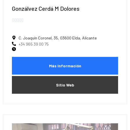
Gonzálvez Cerdá M Dolores





C. Joaquín Coronel, 35, 03600 Elda, Alicante
+34 965 39 00 75
Más Información
Sitio Web