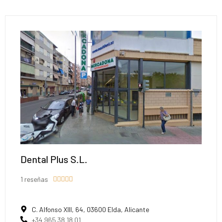
Dental Plus S.L.
1 reseñas





C. Alfonso XIII, 64, 03600 Elda, Alicante
+34 965 38 18 01