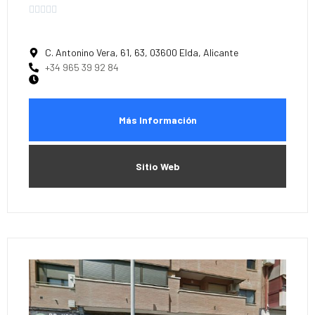





C. Antonino Vera, 61, 63, 03600 Elda, Alicante
+34 965 39 92 84
Más Información
Sitio Web