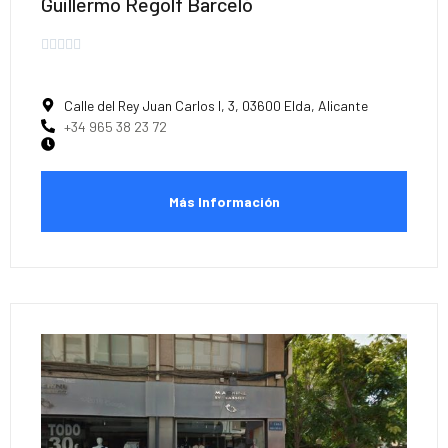
Guillermo Regolf Barceló





Calle del Rey Juan Carlos I, 3, 03600 Elda, Alicante
+34 965 38 23 72
Más Información