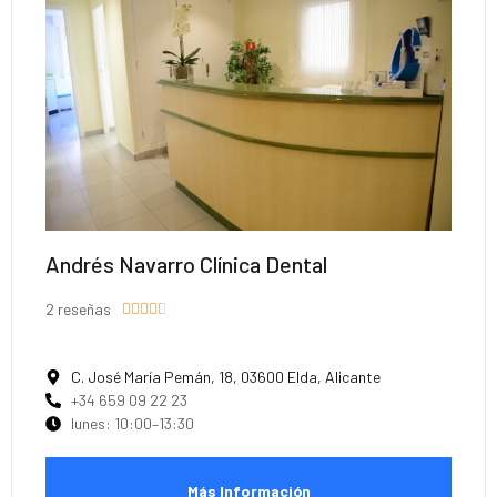
Andrés Navarro Clínica Dental
2 reseñas





C. José María Pemán, 18, 03600 Elda, Alicante
+34 659 09 22 23
lunes: 10:00–13:30
Más Información