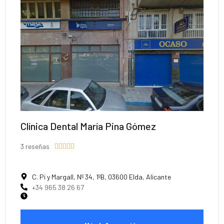
Clínica Dental María Pina Gómez
3 reseñas





C. Pi y Margall, Nº 34, 1ºB, 03600 Elda, Alicante
+34 965 38 26 67