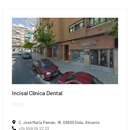
Incisal Clínica Dental





C. José María Pemán, 18, 03600 Elda, Alicante
+34 659 09 22 23