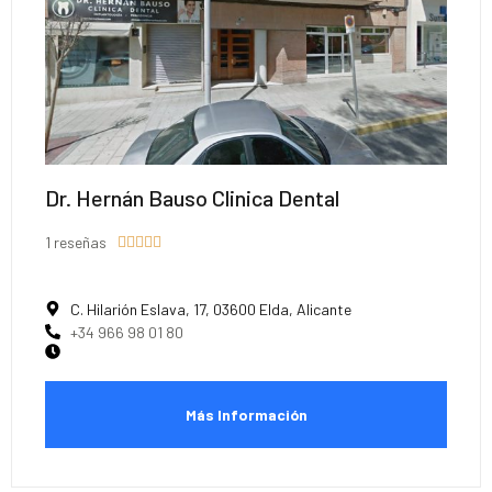
Dr. Hernán Bauso Clinica Dental
1 reseñas





C. Hilarión Eslava, 17, 03600 Elda, Alicante
+34 966 98 01 80
Más Información