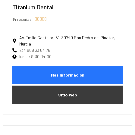
Titanium Dental
14 reseñas





Av. Emilio Castelar, 51, 30740 San Pedro del Pinatar,
Murcia
+34 968 33 54 75
lunes: 9:30–14:00
Más Información
Sitio Web