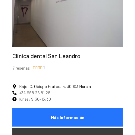
Clinica dental San Leandro
7 reseñas





Bajo, C. Obispo Frutos, 5, 30003 Murcia
+34 968 26 81 28
lunes: 9:30–13:30
Más Información