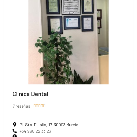
Clinica Dental
7 reseñas





Pl. Sta. Eulalia, 17, 30003 Murcia
+34 968 22 33 23