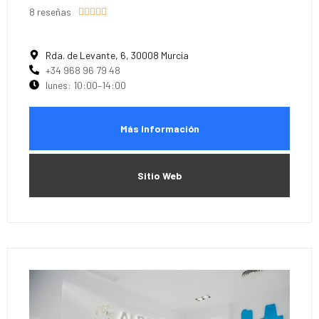
8 reseñas





Rda. de Levante, 6, 30008 Murcia
+34 968 96 79 48
lunes: 10:00–14:00
Más Información
Sitio Web