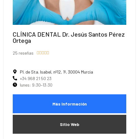
CLÍNICA DENTAL Dr. Jesús Santos Pérez
Ortega
25 reseñas





Pl. de Sta. Isabel, nº12, 1º, 30004 Murcia
+34 968 21 50 23
lunes: 9:30–13:30
Más Información
Sitio Web