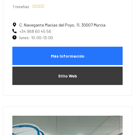
1 reseñas





C. Navegante Macías del Poyo, 11, 30007 Murcia
+34 968 60 45 56
lunes: 10:00–13:00
Más Información
Sitio Web