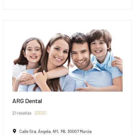
ARG Dental
21 reseñas





Calle Sta. Ángela, Nº1, 1ºB, 30007 Murcia