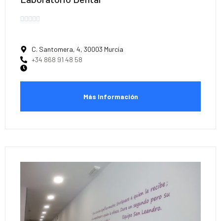





C. Santomera, 4, 30003 Murcia
+34 868 91 48 58
Más Información