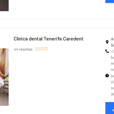
Clínica dental Tenerife Caredent
A
S
44 reseñas





+
l
m
m
j
v
s
d