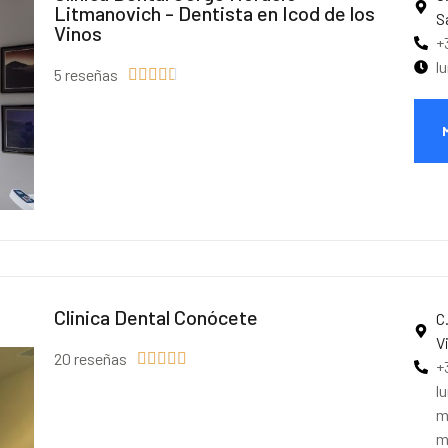
Litmanovich - Dentista en Icod de los
S
Vinos
+
l
5 reseñas





Clinica Dental Conócete
C
V
20 reseñas





+
l
m
m