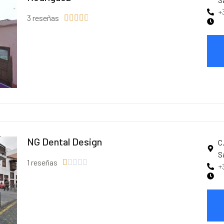
+
3 reseñas





NG Dental Design
C
S
1 reseñas





+