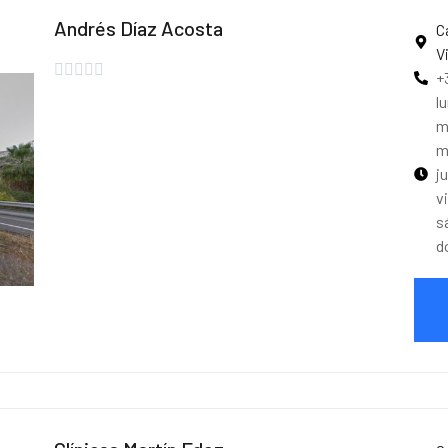
Andrés Díaz Acosta
C
V





+
l
m
m
j
v
s
d