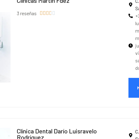
Clínicas Martín Fdez
C
S
3 reseñas





+
l
m
m
j
v
s
d
Clínica Dental Darío Luisravelo
C
Rodríguez
S