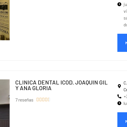
j
v
s
d
CLINICA DENTAL ICOD. JOAQUIN GIL
C
Y ANA GLORIA
C
+
7 reseñas





l