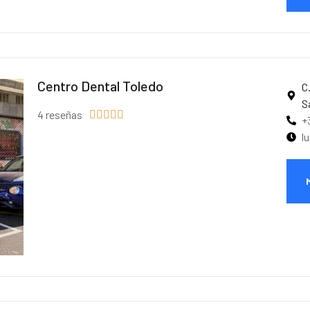
Centro Dental Toledo
C
S
4 reseñas





+
l