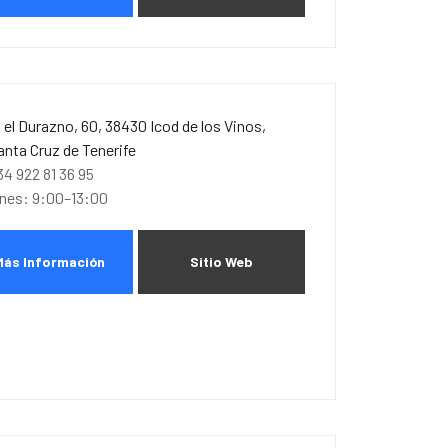
. el Durazno, 60, 38430 Icod de los Vinos,
anta Cruz de Tenerife
34 922 81 36 95
unes: 9:00–13:00
Más Información
Sitio Web