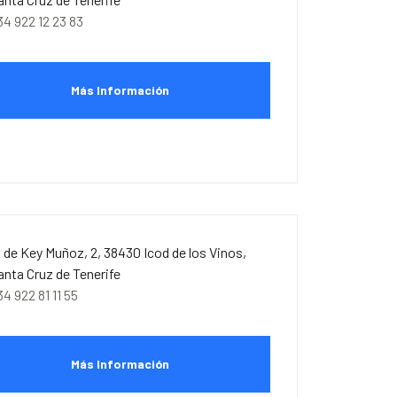
34 922 12 23 83
Más Información
. de Key Muñoz, 2, 38430 Icod de los Vinos,
anta Cruz de Tenerife
34 922 81 11 55
Más Información