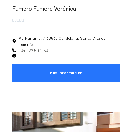
Fumero Fumero Verónica





Av. Maritima, 7, 38530 Candelaria, Santa Cruz de
Tenerife
+34 922 50 11 53
Más Información