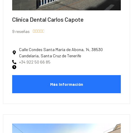
Clínica Dental Carlos Capote
9 reseñas





Calle Condes Santa María de Abona, 14, 38530
Candelaria, Santa Cruz de Tenerife
+34 922 50 66 85
Más Información