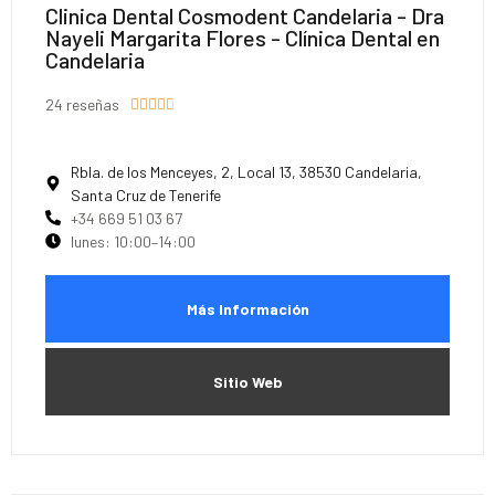
Clinica Dental Cosmodent Candelaria - Dra
Nayeli Margarita Flores - Clínica Dental en
Candelaria
24 reseñas





Rbla. de los Menceyes, 2, Local 13, 38530 Candelaria,
Santa Cruz de Tenerife
+34 669 51 03 67
lunes: 10:00–14:00
Más Información
Sitio Web