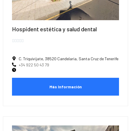
Hospident estética y salud dental





C. Triquivijate, 38520 Candelaria, Santa Cruz de Tenerife
+34 922 50 43 79
Más Información